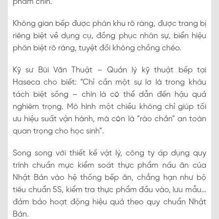
phẩm chín.
Không gian bếp được phân khu rõ ràng, được trang bị
riêng biệt về dụng cụ, đồng phục nhân sự, biển hiệu
phân biệt rõ ràng, tuyệt đối không chồng chéo.
Kỹ sư Bùi Văn Thuật – Quản lý kỹ thuật bếp tại
Haseca cho biết: “Chỉ cần một sự lơ là trong khâu
tách biệt sống – chín là có thể dẫn đến hậu quả
nghiêm trọng. Mô hình một chiều không chỉ giúp tối
ưu hiệu suất vận hành, mà còn là “rào chắn” an toàn
quan trọng cho học sinh”.
Song song với thiết kế vật lý, công ty áp dụng quy
trình chuẩn mực kiểm soát thực phẩm nấu ăn của
Nhật Bản vào hệ thống bếp ăn, chẳng hạn như bộ
tiêu chuẩn 5S, kiểm tra thực phẩm đầu vào, lưu mẫu…
đảm bảo hoạt động hiệu quả theo quy chuẩn Nhật
Bản.