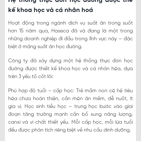
Hệ thống thực đơn học đường được thế
kế khoa học và cá nhân hoá
Hoạt động trong ngành dịch vụ suất ăn trong suốt
hơn 15 năm qua, Haseca đã và đang là một trong
những doanh nghiệp đi đầu trong lĩnh vực này – đặc
biệt ở mảng suất ăn học đường.
Công ty đã xây dựng một hệ thống thực đơn học
đường được thiết kế khoa học và cá nhân hóa, dựa
trên 3 yếu tố cốt lõi:
Phù hợp độ tuổi – cấp học: Trẻ mầm non có hệ tiêu
hóa chưa hoàn thiện, cần món ăn mềm, dễ nuốt, ít
gia vị. Học sinh tiểu học – trung học bước vào giai
đoạn tăng trưởng mạnh cần bổ sung năng lượng,
canxi và vi chất thiết yếu. Mỗi cấp học, mỗi lứa tuổi
đều được phân tích riêng biệt về nhu cầu dinh dưỡng.