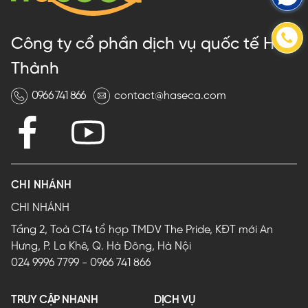
Công ty cổ phần dịch vụ quốc tế Hà
Thành
0966 741 866
contact@haseca.com
CHI NHÁNH
CHI NHÁNH
Tầng 2, Toà CT4 tổ hợp TMDV The Pride, KĐT mới An
Hưng, P. La Khê, Q. Hà Đông, Hà Nội
024 9996 7799
-
0966 741 866
TRUY CẬP NHANH
DỊCH VỤ