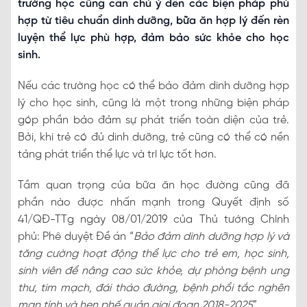
trường học cũng cần chú ý đến các biện pháp phù
hợp từ tiêu chuẩn dinh dưỡng, bữa ăn hợp lý đến rèn
luyện thể lực phù hợp, đảm bảo sức khỏe cho học
sinh.
Nếu các trường học có thể bảo đảm dinh dưỡng hợp
lý cho học sinh, cũng là một trong những biện pháp
góp phần bảo đảm sự phát triển toàn diện của trẻ.
Bởi, khi trẻ có đủ dinh dưỡng, trẻ cũng có thể có nền
tảng phát triển thể lực và trí lực tốt hơn.
Tầm quan trọng của bữa ăn học đường cũng đã
phần nào được nhấn mạnh trong Quyết định số
41/QĐ-TTg ngày 08/01/2019 của Thủ tướng Chính
phủ: Phê duyệt Đề án “
Bảo đảm dinh dưỡng hợp lý và
tăng cường hoạt động thể lực cho trẻ em, học sinh,
sinh viên để nâng cao sức khỏe, dự phòng bệnh ung
thư, tim mạch, đái tháo đường, bệnh phổi tắc nghẽn
mạn tính và hen phế quản giai đoạn 2018-2025
”.