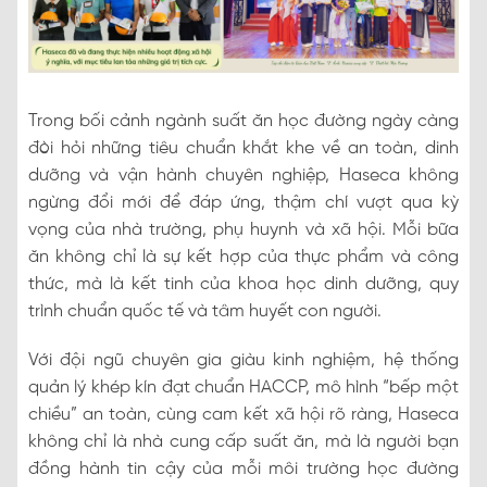
Trong bối cảnh ngành suất ăn học đường ngày càng
đòi hỏi những tiêu chuẩn khắt khe về an toàn, dinh
dưỡng và vận hành chuyên nghiệp, Haseca không
ngừng đổi mới để đáp ứng, thậm chí vượt qua kỳ
vọng của nhà trường, phụ huynh và xã hội. Mỗi bữa
ăn không chỉ là sự kết hợp của thực phẩm và công
thức, mà là kết tinh của khoa học dinh dưỡng, quy
trình chuẩn quốc tế và tâm huyết con người.
Với đội ngũ chuyên gia giàu kinh nghiệm, hệ thống
quản lý khép kín đạt chuẩn HACCP, mô hình “bếp một
chiều” an toàn, cùng cam kết xã hội rõ ràng, Haseca
không chỉ là nhà cung cấp suất ăn, mà là người bạn
đồng hành tin cậy của mỗi môi trường học đường