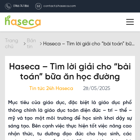
0966 741 866
contact@haseca.com
Giới thiệu
Trang
Bản
Haseca – Tìm lời giải cho “bài toán” bữa
chủ
tin
ăn học đường
Chọn Haseca
Haseca – Tìm lời giải cho “bài
Dịch vụ
toán” bữa ăn học đường
Tin tức 24h Haseca
28/05/2025
Bản tin HASECA
Mục tiêu của giáo dục, đặc biệt là giáo dục phổ
Tuyển dụng
thông chính là giáo dục toàn diện đức – trí – thể –
mỹ và tạo một môi trường để học sinh khơi dậy sự
sáng tạo. Bên cạnh việc thực hiện tốt việc nâng cao
Liên hệ
nhận thức, tu dưỡng đạo đức cho học sinh, các