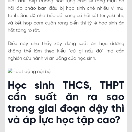
Một đầu bếp trường học từng chia sẻ rằng món cá
hồi áp chảo ban đầu bị học sinh chê nhiều vì mùi
tanh. Sau đó nhà bếp đổi sang cá hồi sốt teriyaki nhẹ
và kết hợp cơm cuộn rong biển thì tỷ lệ học sinh ăn
hết tăng rõ rệt.
Điều này cho thấy xây dựng suất ăn học đường
không thể làm theo kiểu “có gì nấu đó” mà cần
nghiên cứu hành vi ăn uống của học sinh.
Học sinh THCS, THPT
cần suất ăn ra sao
trong giai đoạn dậy thì
và áp lực học tập cao?