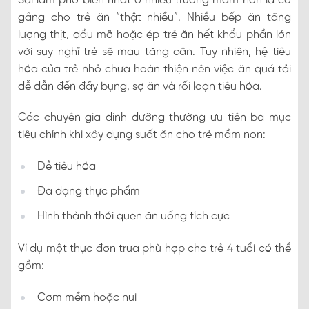
Sai lầm phổ biến nhất ở nhiều trường mầm non là cố
gắng cho trẻ ăn “thật nhiều”. Nhiều bếp ăn tăng
lượng thịt, dầu mỡ hoặc ép trẻ ăn hết khẩu phần lớn
với suy nghĩ trẻ sẽ mau tăng cân. Tuy nhiên, hệ tiêu
hóa của trẻ nhỏ chưa hoàn thiện nên việc ăn quá tải
dễ dẫn đến đầy bụng, sợ ăn và rối loạn tiêu hóa.
Các chuyên gia dinh dưỡng thường ưu tiên ba mục
tiêu chính khi xây dựng suất ăn cho trẻ mầm non:
Dễ tiêu hóa
Đa dạng thực phẩm
Hình thành thói quen ăn uống tích cực
Ví dụ một thực đơn trưa phù hợp cho trẻ 4 tuổi có thể
gồm:
Cơm mềm hoặc nui