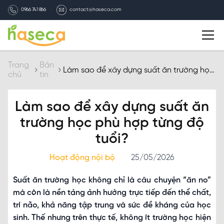
0966 741 866
contact@haseca.com
Giới thiệu
Trang
Bản
Làm sao để xây dựng suất ăn trường học
chủ
tin
phù hợp từng độ tuổi?
Chọn Haseca
Làm sao để xây dựng suất ăn
Dịch vụ
trường học phù hợp từng độ
tuổi?
Bản tin HASECA
Hoạt động nội bộ
25/05/2026
Tuyển dụng
Suất ăn trường học không chỉ là câu chuyện “ăn no”
mà còn là nền tảng ảnh hưởng trực tiếp đến thể chất,
Liên hệ
trí não, khả năng tập trung và sức đề kháng của học
sinh. Thế nhưng trên thực tế, không ít trường học hiện