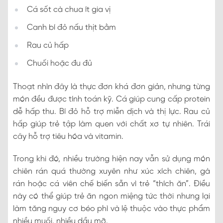
Cá sốt cà chua ít gia vị
Canh bí đỏ nấu thịt bằm
Rau củ hấp
Chuối hoặc đu đủ
Thoạt nhìn đây là thực đơn khá đơn giản, nhưng từng
món đều được tính toán kỹ. Cá giúp cung cấp protein
dễ hấp thu. Bí đỏ hỗ trợ miễn dịch và thị lực. Rau củ
hấp giúp trẻ tập làm quen với chất xơ tự nhiên. Trái
cây hỗ trợ tiêu hóa và vitamin.
Trong khi đó, nhiều trường hiện nay vẫn sử dụng món
chiên rán quá thường xuyên như xúc xích chiên, gà
rán hoặc cá viên chế biến sẵn vì trẻ “thích ăn”. Điều
này có thể giúp trẻ ăn ngon miệng tức thời nhưng lại
làm tăng nguy cơ béo phì và lệ thuộc vào thực phẩm
nhiều muối, nhiều dầu mỡ.