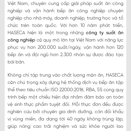
Việt Nam, chuyên cung cấp giải pháp suất ăn công
nghiệp và vận hành bếp ăn công nghiệp chuyên
nghiệp cho nhà máy, doanh nghiệp, trường học và tổ
chức trên toàn quốc. Với hơn 10 năm phát triển,
HASECA hiện là một trong những
công ty suất ăn
công nghiệp
có quy mô lớn tại Việt Nam với năng lực
phục vụ hơn 200.000 suất/ngày, vận hành hơn 120
bếp ăn và đội ngũ hơn 2.300 nhân sự được đào tạo
bài bản.
Không chỉ tập trung vào chất lượng món ăn, HASECA
còn chú trọng xây dựng hệ thống dịch vụ bếp ăn tập
thể theo tiêu chuẩn ISO 22000:2018, RBA, 5S cùng quy
trình bếp một chiều hiện đại nhằm đảm bảo an toàn
vệ sinh thực phẩm tuyệt đối. Mỗi thực đơn đều được
nghiên cứu bởi chuyên gia dinh dưỡng, cân đối khẩu
vị vùng miền, đa dạng tới 40 ngày không trùng lặp,
giúp nâng cao trải nghiệm và sức khỏe người lao