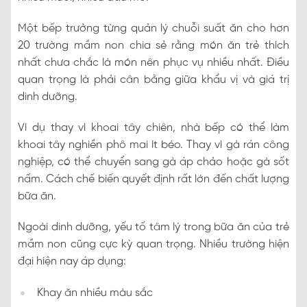
Một bếp trưởng từng quản lý chuỗi suất ăn cho hơn
20 trường mầm non chia sẻ rằng món ăn trẻ thích
nhất chưa chắc là món nên phục vụ nhiều nhất. Điều
quan trọng là phải cân bằng giữa khẩu vị và giá trị
dinh dưỡng.
Ví dụ thay vì khoai tây chiên, nhà bếp có thể làm
khoai tây nghiền phô mai ít béo. Thay vì gà rán công
nghiệp, có thể chuyển sang gà áp chảo hoặc gà sốt
nấm. Cách chế biến quyết định rất lớn đến chất lượng
bữa ăn.
Ngoài dinh dưỡng, yếu tố tâm lý trong bữa ăn của trẻ
mầm non cũng cực kỳ quan trọng. Nhiều trường hiện
đại hiện nay áp dụng:
Khay ăn nhiều màu sắc