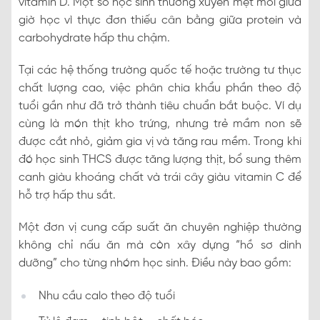
vitamin D. Một số học sinh thường xuyên mệt mỏi giữa
giờ học vì thực đơn thiếu cân bằng giữa protein và
carbohydrate hấp thu chậm.
Tại các hệ thống trường quốc tế hoặc trường tư thục
chất lượng cao, việc phân chia khẩu phần theo độ
tuổi gần như đã trở thành tiêu chuẩn bắt buộc. Ví dụ
cùng là món thịt kho trứng, nhưng trẻ mầm non sẽ
được cắt nhỏ, giảm gia vị và tăng rau mềm. Trong khi
đó học sinh THCS được tăng lượng thịt, bổ sung thêm
canh giàu khoáng chất và trái cây giàu vitamin C để
hỗ trợ hấp thu sắt.
Một đơn vị cung cấp suất ăn chuyên nghiệp thường
không chỉ nấu ăn mà còn xây dựng “hồ sơ dinh
dưỡng” cho từng nhóm học sinh. Điều này bao gồm:
Nhu cầu calo theo độ tuổi