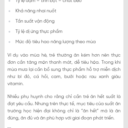
Tỷ lệ đạm – tinh bột – chất béo
Khả năng nhai nuốt
Tần suất vận động
Tỷ lệ dị ứng thực phẩm
Mức độ tiêu hao năng lượng theo mùa
Ví dụ vào mùa hè, trẻ thường ăn kém hơn nên thực
đơn cần tăng món thanh mát, dễ tiêu hóa. Trong khi
mùa mưa lại cần bổ sung thực phẩm hỗ trợ miễn dịch
như bí đỏ, cá hồi, cam, bưởi hoặc rau xanh giàu
vitamin.
Nhiều phụ huynh cho rằng chỉ cần trẻ ăn hết suất là
đạt yêu cầu. Nhưng trên thực tế, mục tiêu của suất ăn
trường học hiện đại không chỉ là “ăn hết” mà là ăn
đúng, ăn đủ và ăn phù hợp với giai đoạn phát triển.