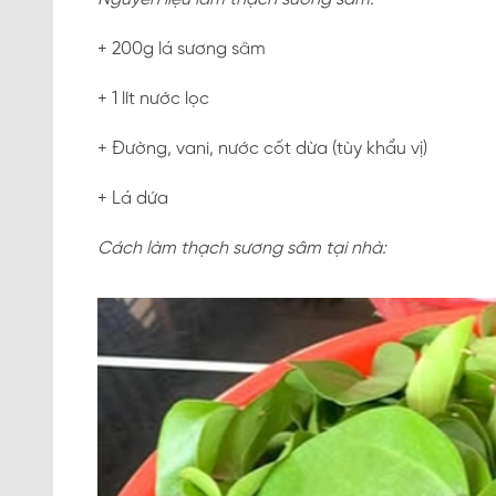
+ 200g lá sương sâm
+ 1 lít nước lọc
+ Đường, vani, nước cốt dừa (tùy khẩu vị)
+ Lá dứa
Cách làm thạch sương sâm tại nhà: