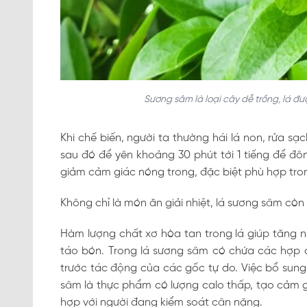
Sương sâm là loại cây dễ trồng, lá đ
Khi chế biến, người ta thường hái lá non, rửa sạ
sau đó để yên khoảng 30 phút tới 1 tiếng để đô
giảm cảm giác nóng trong, đặc biệt phù hợp tr
Không chỉ là món ăn giải nhiệt, lá sương sâm còn
Hàm lượng chất xơ hòa tan trong lá giúp tăng nhu
táo bón. Trong lá sương sâm có chứa các hợp ch
trước tác động của các gốc tự do. Việc bổ sung
sâm là thực phẩm có lượng calo thấp, tạo cảm g
hợp với người đang kiểm soát cân nặng.