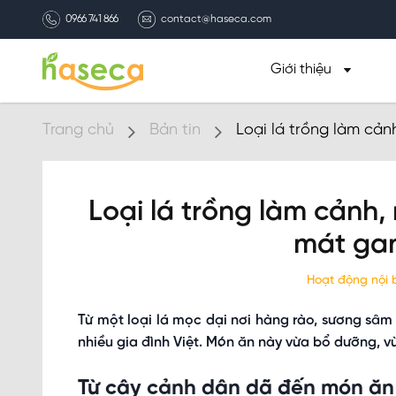
0966 741 866
contact@haseca.com
Giới thiệu
Trang chủ
Bản tin
Loại lá trồng làm cản
Loại lá trồng làm cảnh,
mát ga
Hoạt động nội
Từ một loại lá mọc dại nơi hàng rào, sương sâ
nhiều gia đình Việt. Món ăn này vừa bổ dưỡng, vừ
Từ cây cảnh dân dã đến món ăn 