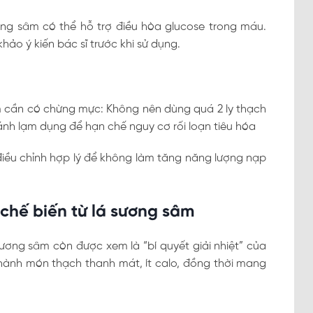
ơng sâm có thể hỗ trợ điều hòa glucose trong máu.
ảo ý kiến bác sĩ trước khi sử dụng.
âm cần có chừng mực: Không nên dùng quá 2 ly thạch
ánh lạm dụng để hạn chế nguy cơ rối loạn tiêu hóa
iều chỉnh hợp lý để không làm tăng năng lượng nạp
chế biến từ lá sương sâm
sương sâm còn được xem là “bí quyết giải nhiệt” của
 thành món thạch thanh mát, ít calo, đồng thời mang