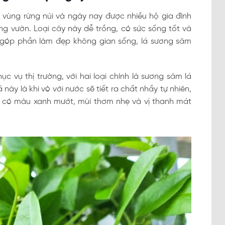
vùng rừng núi và ngày nay được nhiều hộ gia đình
ng vườn. Loại cây này dễ trồng, có sức sống tốt và
 góp phần làm đẹp không gian sống, lá sương sâm
 vụ thị trường, với hai loại chính là sương sâm lá
này là khi vò với nước sẽ tiết ra chất nhầy tự nhiên,
h có màu xanh mướt, mùi thơm nhẹ và vị thanh mát