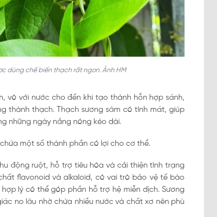
ược dùng chế biến thạch rất ngon. Ảnh HM
ch, vò với nước cho đến khi tạo thành hỗn hợp sánh,
ng thành thạch. Thạch sương sâm có tính mát, giúp
ong những ngày nắng nóng kéo dài.
 chứa một số thành phần có lợi cho cơ thể.
 động ruột, hỗ trợ tiêu hóa và cải thiện tình trạng
ất flavonoid và alkaloid, có vai trò bảo vệ tế bào
 hợp lý có thể góp phần hỗ trợ hệ miễn dịch. Sương
iác no lâu nhờ chứa nhiều nước và chất xơ nên phù