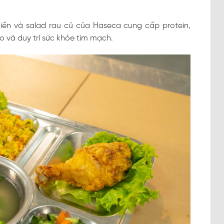
iền và salad rau củ của Haseca cung cấp protein,
ão và duy trì sức khỏe tim mạch.