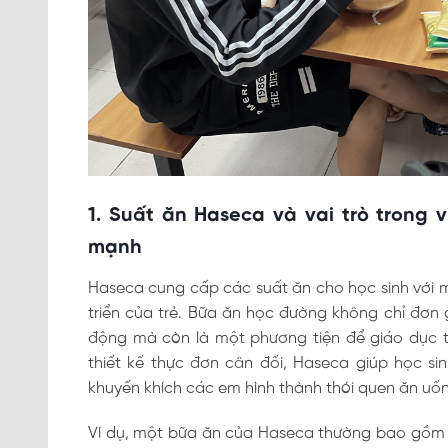
1. Suất ăn Haseca và vai trò trong 
mạnh
Haseca cung cấp các suất ăn cho học sinh với m
triển của trẻ. Bữa ăn học đường không chỉ đơn
động mà còn là một phương tiện để giáo dục t
thiết kế thực đơn cân đối, Haseca giúp học si
khuyến khích các em hình thành thói quen ăn uố
Ví dụ, một bữa ăn của Haseca thường bao gồm cơ