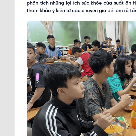
phân tích những lợi ích sức khỏe của suất ăn 
tham khảo ý kiến từ các chuyên gia để làm rõ t