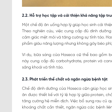
2.2. Hỗ trợ học tập và cải thiện khả năng tập tr
Một chế độ ăn uống hợp lý giúp học sinh cải thi
Theo nghiên cứu, việc cung cấp đủ dinh dưỡng 
cảm giác mệt mỏi và tăng cường sự tỉnh táo. Has
phẩm giàu năng lượng nhưng không gây béo phì, 
Ví dụ, bữa sáng của Haseca có thể bao gồm bá
này cung cấp đủ carbohydrate, protein và canx
sảng khoái và tỉnh táo.
2.3. Phát triển thể chất và ngăn ngừa bệnh tật
Chế độ dinh dưỡng của Haseca còn giúp học sin
ăn được thiết kế với tỷ lệ hợp lý giữa protein, c
tăng cường hệ miễn dịch. Việc bổ sung rau củ q
khoáng chất cần thiết, ngăn ngừa các bệnh liên