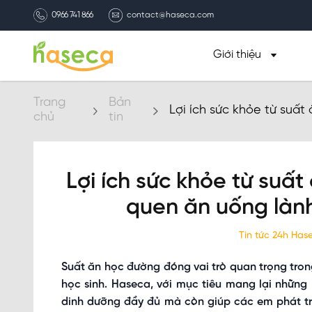
0966 741 866
contact@haseca.com
Giới thiệu
Trang
Bản
Lợi ích sức khỏe từ suấ
chủ
tin
cho học sinh
Lợi ích sức khỏe từ suấ
quen ăn uống làn
Tin tức 24h Ha
Suất ăn học đường đóng vai trò quan trọng tron
học sinh. Haseca, với mục tiêu mang lại nhữn
dinh dưỡng đầy đủ mà còn giúp các em phát triển