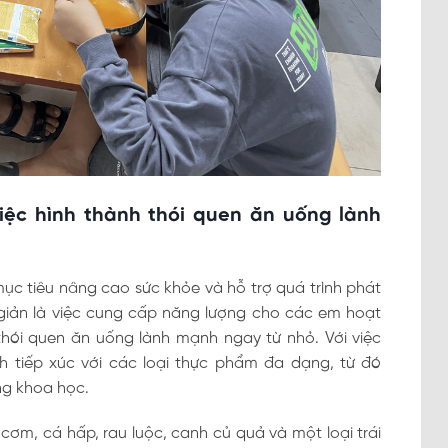
việc hình thành thói quen ăn uống lành
ục tiêu nâng cao sức khỏe và hỗ trợ quá trình phát
 giản là việc cung cấp năng lượng cho các em hoạt
hói quen ăn uống lành mạnh ngay từ nhỏ. Với việc
nh tiếp xúc với các loại thực phẩm đa dạng, từ đó
ng khoa học.
m, cá hấp, rau luộc, canh củ quả và một loại trái