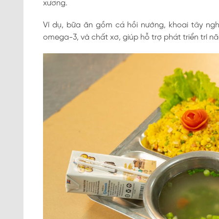
xương.
Ví dụ, bữa ăn gồm cá hồi nướng, khoai tây ngh
omega-3, và chất xơ, giúp hỗ trợ phát triển trí n