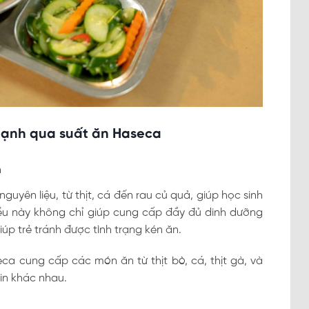
mạnh qua suất ăn Haseca
m
guyên liệu, từ thịt, cá đến rau củ quả, giúp học sinh
iều này không chỉ giúp cung cấp đầy đủ dinh dưỡng
úp trẻ tránh được tình trạng kén ăn.
ca cung cấp các món ăn từ thịt bò, cá, thịt gà, và
in khác nhau.