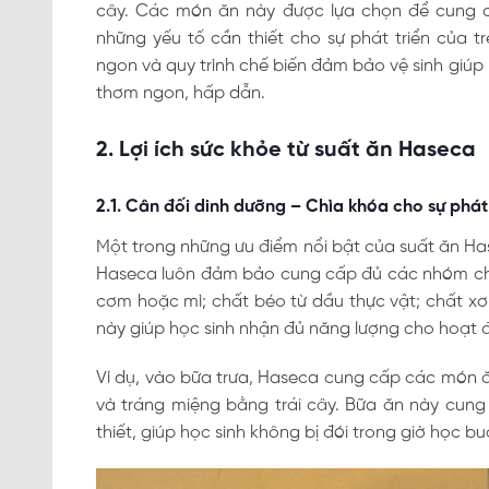
cây. Các món ăn này được lựa chọn để cung cấ
những yếu tố cần thiết cho sự phát triển của tr
ngon và quy trình chế biến đảm bảo vệ sinh giúp h
thơm ngon, hấp dẫn.
2. Lợi ích sức khỏe từ suất ăn Haseca
2.1. Cân đối dinh dưỡng – Chìa khóa cho sự phát 
Một trong những ưu điểm nổi bật của suất ăn Has
Haseca luôn đảm bảo cung cấp đủ các nhóm chất 
cơm hoặc mì; chất béo từ dầu thực vật; chất xơ t
này giúp học sinh nhận đủ năng lượng cho hoạt đ
Ví dụ, vào bữa trưa, Haseca cung cấp các món ă
và tráng miệng bằng trái cây. Bữa ăn này cun
thiết, giúp học sinh không bị đói trong giờ học bu