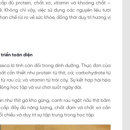
p đủ protein, chất xơ, vitamin và khoáng chất –
ẻ. Không chỉ vậy, việc sử dụng các nguyên liệu tươi
ạn chế rủi ro về sức khỏe, đồng thời duy trì hương vị
triển toàn diện
eca là tính cân đối trong dinh dưỡng. Thực đơn của
cần thiết như protein từ thịt, cá; carbohydrate từ
ừ rau củ; và vitamin từ trái cây. Sự kết hợp hài hòa
ộng học tập và vui chơi suốt ngày dài.
n như thịt gà kho gừng, canh rau ngót nấu thịt bằm
g cấp đầy đủ năng lượng, chất đạm và chất xơ cần
ổi chiều và duy trì sự tập trung trong học tập.