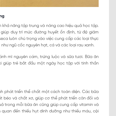
ung
ện khả năng tập trung và nâng cao hiệu quả học tập.
giúp duy trì mức đường huyết ổn định, từ đó giảm
eca luôn chú trọng vào việc cung cấp các loại thực
như ngũ cốc nguyên hạt, cá và các loại rau xanh.
nh mì nguyên cám, trứng luộc và sữa tươi. Bữa ăn
i giúp trẻ bắt đầu một ngày học tập với tinh thần
h phát triển thể chất một cách toàn diện. Các bữa
hất béo và chất xơ, giúp cơ thể phát triển cân đối và
uả trong mỗi bữa ăn cũng giúp cung cấp vitamin và
 quan đến thiếu hụt dinh dưỡng như thiếu máu, còi