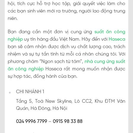
hội, tích cực hỗ trợ học tập, giải quyết việc làm cho
các bạn sinh viên mới ra trường, người lao động trung
niên.
Bạn đang cần một đơn vị cung ứng
suất ăn công
nghiệp
uy tín hàng đầu Việt Nam. Hãy đến với
Haseca
bạn sẽ cảm nhận được dịch vụ chất lượng cao, trách
nhiệm và sự tự tần tình từ mỗi cá nhân chúng tôi. Với
phương châm “Ngon sạch từ tâm”,
nhà cung ứng suất
ăn công nghiệp
Haseca rất mong muốn nhận được
sự hợp tác, đồng hành của bạn.
CHI NHÁNH 1
Tầng 5, Toà New Skyline, Lô CC2, Khu ĐTM Văn
Quán, Hà Đông, Hà Nội
024 9996 7799
–
0915 98 33 88