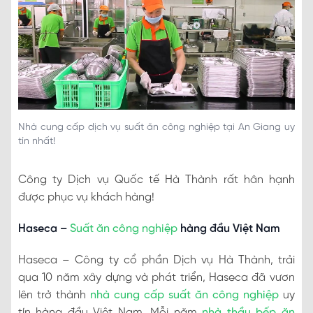
Nhà cung cấp dịch vụ suất ăn công nghiệp tại An Giang uy
tín nhất!
Công ty Dịch vụ Quốc tế Hà Thành rất hân hạnh
được phục vụ khách hàng!
Haseca –
Suất ăn công nghiệp
hàng đầu Việt Nam
Haseca – Công ty cổ phần Dịch vụ Hà Thành, trải
qua 10 năm xây dựng và phát triển, Haseca đã vươn
lên trở thành
nhà cung cấp suất ăn công nghiệp
uy
tín hàng đầu Việt Nam. Mỗi năm
nhà thầu bếp ăn