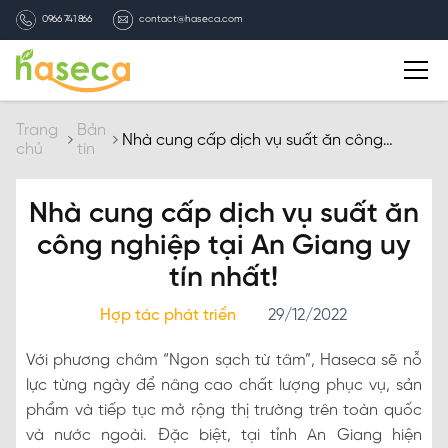
0966 741 866
contact@haseca.com
Giới thiệu
Trang
Bản
Nhà cung cấp dịch vụ suất ăn công
chủ
tin
nghiệp tại An Giang uy tín nhất!
Chọn Haseca
Nhà cung cấp dịch vụ suất ăn
Dịch vụ
công nghiệp tại An Giang uy
tín nhất!
Bản tin HASECA
Hợp tác phát triển
29/12/2022
Tuyển dụng
Với phương châm “Ngon sạch từ tâm”, Haseca sẽ nỗ
lực từng ngày để nâng cao chất lượng phục vụ, sản
Liên hệ
phẩm và tiếp tục mở rộng thị trường trên toàn quốc
và nước ngoài. Đặc biệt, tại tỉnh An Giang hiện