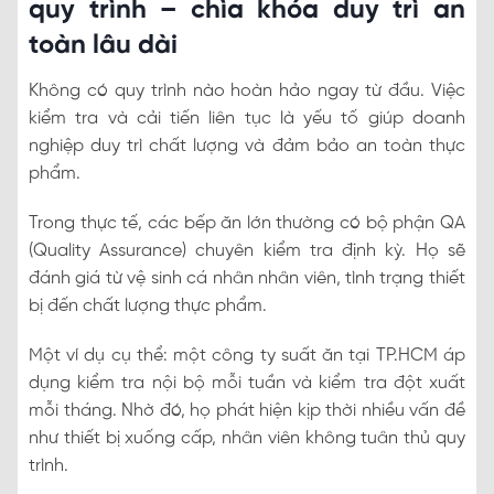
quy trình – chìa khóa duy trì an
toàn lâu dài
Không có quy trình nào hoàn hảo ngay từ đầu. Việc
kiểm tra và cải tiến liên tục là yếu tố giúp doanh
nghiệp duy trì chất lượng và đảm bảo an toàn thực
phẩm.
Trong thực tế, các bếp ăn lớn thường có bộ phận QA
(Quality Assurance) chuyên kiểm tra định kỳ. Họ sẽ
đánh giá từ vệ sinh cá nhân nhân viên, tình trạng thiết
bị đến chất lượng thực phẩm.
Một ví dụ cụ thể: một công ty suất ăn tại TP.HCM áp
dụng kiểm tra nội bộ mỗi tuần và kiểm tra đột xuất
mỗi tháng. Nhờ đó, họ phát hiện kịp thời nhiều vấn đề
như thiết bị xuống cấp, nhân viên không tuân thủ quy
trình.