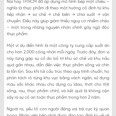
Nai hay TP.HCM đã áp dụng mô hình bếp một chiều –
nghĩa là thực phẩm đi theo một hướng cố định từ khu
tiếp nhận → sơ chế → chế biến → chia suất → vận
chuyển. Điều này giúp giảm thiểu nguy cơ nhiễm chéo
– một trong những nguyên nhân chính gây ngộ độc
thực phẩm.
Một ví dụ điển hình là một công ty cung cấp suất ăn
cho hơn 2.000 công nhân mỗi ngày. Trước đây, đơn vị
này từng gặp sự cố do bố trí khu sơ chế và khu nấu
quá gần nhau, dẫn đến việc thực phẩm sống và chín
bị lẫn lộn. Sau khi tái cấu trúc theo quy trình chuẩn, họ
phân tách rõ từng khu vực bằng vách ngăn, sử dụng
màu sắc khác nhau cho dụng cụ (dao, thớt cho thịt
sống, rau, thực phẩm chín), và kết quả là không còn
xảy ra sự cố an toàn thực phẩm trong hơn 2 năm.
Ngoài ra, yếu tố con người đóng vai trò cực kỳ quan
trọng. Nhân viên bếp phải được đào tạo định kỳ về vệ