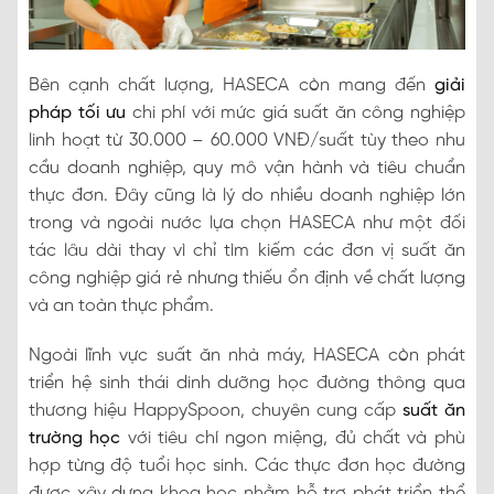
Bên cạnh chất lượng, HASECA còn mang đến
giải
pháp tối ưu
chi phí với mức giá suất ăn công nghiệp
linh hoạt từ 30.000 – 60.000 VNĐ/suất tùy theo nhu
cầu doanh nghiệp, quy mô vận hành và tiêu chuẩn
thực đơn. Đây cũng là lý do nhiều doanh nghiệp lớn
trong và ngoài nước lựa chọn HASECA như một đối
tác lâu dài thay vì chỉ tìm kiếm các đơn vị suất ăn
công nghiệp giá rẻ nhưng thiếu ổn định về chất lượng
và an toàn thực phẩm.
Ngoài lĩnh vực suất ăn nhà máy, HASECA còn phát
triển hệ sinh thái dinh dưỡng học đường thông qua
thương hiệu HappySpoon, chuyên cung cấp
suất ăn
trường học
với tiêu chí ngon miệng, đủ chất và phù
hợp từng độ tuổi học sinh. Các thực đơn học đường
được xây dựng khoa học nhằm hỗ trợ phát triển thể