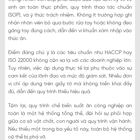
sinh an toàn thực phẩm, quy trình thao tác chuẩn
(SOP), và ý thức trách nhiệm. Không ít trường hợp ghi
nhận nhân viên bỏ qua bước rửa tay hoặc không đeo
găng tay đúng cách, dẫn đến vi khuẩn xâm nhập vào
thức ăn.
Điểm đáng chú ý là các tiêu chuẩn như HACCP hay
ISO 22000 không còn xa lạ với các doanh nghiệp lớn.
Tuy nhiên, việc áp dụng thực tế lại phụ thuộc vào sự
cam kết của lãnh đạo và mức độ giám sát. Nhiều đơn
vị chỉ áp dụng trên giấy tờ mà không triển khai đầy
đủ, dẫn đến quy trình thiếu hiệu quả.
Tóm lại, quy trình chế biến suất ăn công nghiệp an
toàn là một hệ thống tổng thể, đòi hỏi sự phối hợp
giữa cơ sở vật chất, con người và quy trình vận hành.
Nếu thiếu một trong ba yếu tố này, toàn bộ hệ thống
có thể bị phá vỡ.