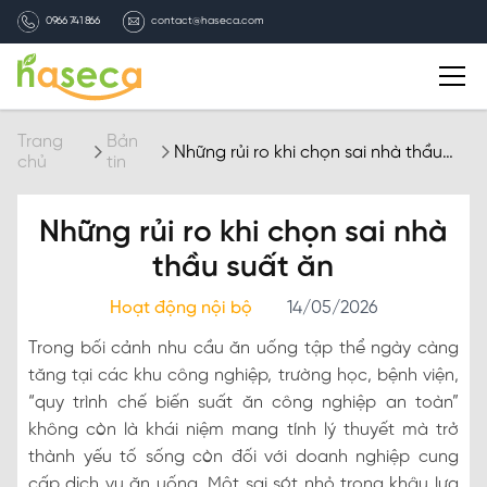
0966 741 866
contact@haseca.com
Giới thiệu
Trang
Bản
Những rủi ro khi chọn sai nhà thầu
chủ
tin
suất ăn
Chọn Haseca
Những rủi ro khi chọn sai nhà
Dịch vụ
thầu suất ăn
Hoạt động nội bộ
14/05/2026
Bản tin HASECA
Trong bối cảnh nhu cầu ăn uống tập thể ngày càng
tăng tại các khu công nghiệp, trường học, bệnh viện,
Tuyển dụng
“quy trình chế biến suất ăn công nghiệp an toàn”
không còn là khái niệm mang tính lý thuyết mà trở
Liên hệ
thành yếu tố sống còn đối với doanh nghiệp cung
cấp dịch vụ ăn uống. Một sai sót nhỏ trong khâu lựa