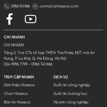
0966 741 866
contact@haseca.com
CHI NHÁNH
CHI NHÁNH
Tầng 2, Toà CT4 tổ hợp TMDV The Pride, KĐT mới An
Hưng, P. La Khê, Q. Hà Đông, Hà Nội
024 9996 7799
-
0966 741 866
TRUY CẬP NHANH
DỊCH VỤ
Giới thiệu Haseca
Suất ăn công nghiệp
Chọn Haseca
Suất ăn trường học
Bản tin Haseca
Vệ sinh công nghiệp