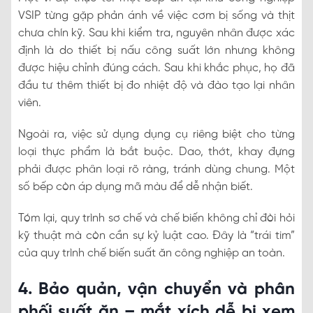
VSIP từng gặp phản ánh về việc cơm bị sống và thịt
chưa chín kỹ. Sau khi kiểm tra, nguyên nhân được xác
định là do thiết bị nấu công suất lớn nhưng không
được hiệu chỉnh đúng cách. Sau khi khắc phục, họ đã
đầu tư thêm thiết bị đo nhiệt độ và đào tạo lại nhân
viên.
Ngoài ra, việc sử dụng dụng cụ riêng biệt cho từng
loại thực phẩm là bắt buộc. Dao, thớt, khay đựng
phải được phân loại rõ ràng, tránh dùng chung. Một
số bếp còn áp dụng mã màu để dễ nhận biết.
Tóm lại, quy trình sơ chế và chế biến không chỉ đòi hỏi
kỹ thuật mà còn cần sự kỷ luật cao. Đây là “trái tim”
của quy trình chế biến suất ăn công nghiệp an toàn.
4. Bảo quản, vận chuyển và phân
phối suất ăn – mắt xích dễ bị xem