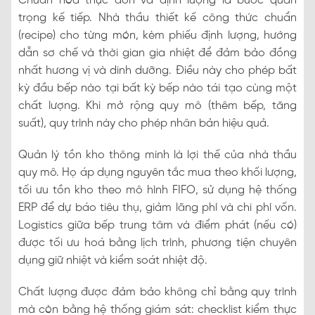
Chuẩn hóa thực đơn và định lượng là bước quan
trọng kế tiếp. Nhà thầu thiết kế công thức chuẩn
(recipe) cho từng món, kèm phiếu định lượng, hướng
dẫn sơ chế và thời gian gia nhiệt để đảm bảo đồng
nhất hương vị và dinh dưỡng. Điều này cho phép bất
kỳ đầu bếp nào tại bất kỳ bếp nào tái tạo cùng một
chất lượng. Khi mở rộng quy mô (thêm bếp, tăng
suất), quy trình này cho phép nhân bản hiệu quả.
Quản lý tồn kho thông minh là lợi thế của nhà thầu
quy mô. Họ áp dụng nguyên tắc mua theo khối lượng,
tối ưu tồn kho theo mô hình FIFO, sử dụng hệ thống
ERP để dự báo tiêu thụ, giảm lãng phí và chi phí vốn.
Logistics giữa bếp trung tâm và điểm phát (nếu có)
được tối ưu hoá bằng lịch trình, phương tiện chuyên
dụng giữ nhiệt và kiểm soát nhiệt độ.
Chất lượng được đảm bảo không chỉ bằng quy trình
mà còn bằng hệ thống giám sát: checklist kiểm thực