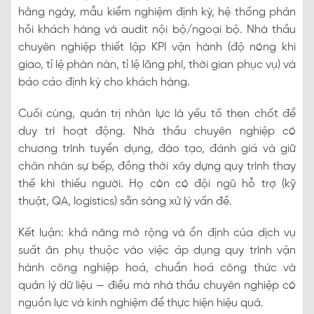
hằng ngày, mẫu kiểm nghiệm định kỳ, hệ thống phản
hồi khách hàng và audit nội bộ/ngoại bộ. Nhà thầu
chuyên nghiệp thiết lập KPI vận hành (độ nóng khi
giao, tỉ lệ phàn nàn, tỉ lệ lãng phí, thời gian phục vụ) và
báo cáo định kỳ cho khách hàng.
Cuối cùng, quản trị nhân lực là yếu tố then chốt để
duy trì hoạt động. Nhà thầu chuyên nghiệp có
chương trình tuyển dụng, đào tạo, đánh giá và giữ
chân nhân sự bếp, đồng thời xây dựng quy trình thay
thế khi thiếu người. Họ còn có đội ngũ hỗ trợ (kỹ
thuật, QA, logistics) sẵn sàng xử lý vấn đề.
Kết luận: khả năng mở rộng và ổn định của dịch vụ
suất ăn phụ thuộc vào việc áp dụng quy trình vận
hành công nghiệp hoá, chuẩn hoá công thức và
quản lý dữ liệu — điều mà nhà thầu chuyên nghiệp có
nguồn lực và kinh nghiệm để thực hiện hiệu quả.