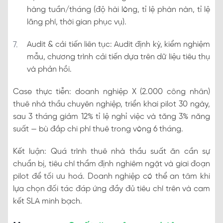
hàng tuần/tháng (độ hài lòng, tỉ lệ phàn nàn, tỉ lệ
lãng phí, thời gian phục vụ).
Audit & cải tiến liên tục: Audit định kỳ, kiểm nghiệm
mẫu, chương trình cải tiến dựa trên dữ liệu tiêu thụ
và phản hồi.
Case thực tiễn: doanh nghiệp X (2.000 công nhân)
thuê nhà thầu chuyên nghiệp, triển khai pilot 30 ngày,
sau 3 tháng giảm 12% tỉ lệ nghỉ việc và tăng 3% năng
suất — bù đắp chi phí thuê trong vòng 6 tháng.
Kết luận: Quá trình thuê nhà thầu suất ăn cần sự
chuẩn bị, tiêu chí thẩm định nghiêm ngặt và giai đoạn
pilot để tối ưu hoá. Doanh nghiệp có thể an tâm khi
lựa chọn đối tác đáp ứng đầy đủ tiêu chí trên và cam
kết SLA minh bạch.