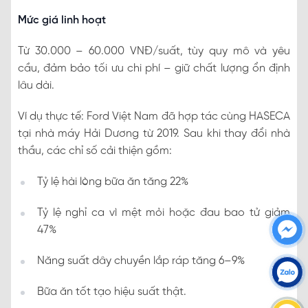
Mức giá linh hoạt
Từ 30.000 – 60.000 VNĐ/suất, tùy quy mô và yêu
cầu, đảm bảo tối ưu chi phí – giữ chất lượng ổn định
lâu dài.
Ví dụ thực tế: Ford Việt Nam đã hợp tác cùng HASECA
tại nhà máy Hải Dương từ 2019. Sau khi thay đổi nhà
thầu, các chỉ số cải thiện gồm:
Tỷ lệ hài lòng bữa ăn tăng 22%
Tỷ lệ nghỉ ca vì mệt mỏi hoặc đau bao tử giảm
47%
Năng suất dây chuyền lắp ráp tăng 6–9%
Bữa ăn tốt tạo hiệu suất thật.