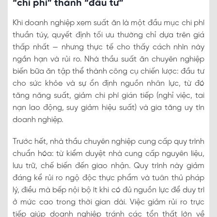
“chi phí” thành “đầu tư”
Khi doanh nghiệp xem suất ăn là một đầu mục chi phí
thuần túy, quyết định tối ưu thường chỉ dựa trên giá
thấp nhất — nhưng thực tế cho thấy cách nhìn này
ngắn hạn và rủi ro. Nhà thầu suất ăn chuyên nghiệp
biến bữa ăn tập thể thành công cụ chiến lược: đầu tư
cho sức khỏe và sự ổn định nguồn nhân lực, từ đó
tăng năng suất, giảm chi phí gián tiếp (nghỉ việc, tai
nạn lao động, suy giảm hiệu suất) và gia tăng uy tín
doanh nghiệp.
Trước hết, nhà thầu chuyên nghiệp cung cấp quy trình
chuẩn hóa: từ kiểm duyệt nhà cung cấp nguyên liệu,
lưu trữ, chế biến đến giao nhận. Quy trình này giảm
đáng kể rủi ro ngộ độc thực phẩm và tuân thủ pháp
lý, điều mà bếp nội bộ ít khi có đủ nguồn lực để duy trì
ở mức cao trong thời gian dài. Việc giảm rủi ro trực
tiếp giúp doanh nghiệp tránh các tổn thất lớn về