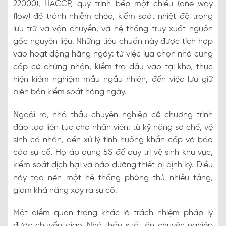
22000), HACCP, quy trình bếp một chiều (one-way
flow) để tránh nhiễm chéo, kiểm soát nhiệt độ trong
lưu trữ và vận chuyển, và hệ thống truy xuất nguồn
gốc nguyên liệu. Những tiêu chuẩn này được tích hợp
vào hoạt động hằng ngày: từ việc lựa chọn nhà cung
cấp có chứng nhận, kiểm tra đầu vào tại kho, thực
hiện kiểm nghiệm mẫu ngẫu nhiên, đến việc lưu giữ
biên bản kiểm soát hàng ngày.
Ngoài ra, nhà thầu chuyên nghiệp có chương trình
đào tạo liên tục cho nhân viên: từ kỹ năng sơ chế, vệ
sinh cá nhân, đến xử lý tình huống khẩn cấp và báo
cáo sự cố. Họ áp dụng 5S để duy trì vệ sinh khu vực,
kiểm soát dịch hại và bảo dưỡng thiết bị định kỳ. Điều
này tạo nên một hệ thống phòng thủ nhiều tầng,
giảm khả năng xảy ra sự cố.
Một điểm quan trọng khác là trách nhiệm pháp lý
được chuyển giao. Nhà thầu suất ăn chuyên nghiệp