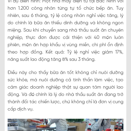
Ví dụ điển hình: Một nhà máy điện tử tại Bắc Ninh với
hơn 1.200 công nhân từng tự tổ chức bếp ăn. Tuy
nhiên, sau 6 tháng, tỷ lệ công nhân nghỉ việc tăng, lý
do chính là bữa ăn thiếu dinh dưỡng và không ngon
miệng. Sau khi chuyển sang nhà thầu suất ăn chuyên
nghiệp, thực đơn được cải thiện với 40 món luân
phiên, món ăn hợp khẩu vị vùng miền, chi phí ổn định
theo hợp đồng. Kết quả: Tỷ lệ nghỉ việc giảm 17%,
năng suất lao động tăng 8% sau 3 tháng.
Điều này cho thấy bữa ăn tốt không chỉ nuôi dưỡng
sức khỏe, mà nuôi dưỡng cả tinh thần làm việc, tạo
cảm giác doanh nghiệp thật sự quan tâm người lao
động. Và đó chính là lý do nhà thầu suất ăn đang trở
thành đối tác chiến lược, chứ không chỉ là đơn vị cung
cấp dịch vụ.