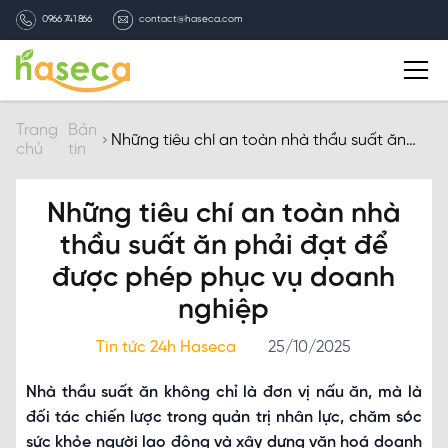
0966 741 866
contact@haseca.com
Giới thiệu
Trang
Bản
Những tiêu chí an toàn nhà thầu suất ăn
chủ
tin
phải đạt để được phép phục vụ doanh
nghiệp
Chọn Haseca
Những tiêu chí an toàn nhà
Dịch vụ
thầu suất ăn phải đạt để
được phép phục vụ doanh
Bản tin HASECA
nghiệp
Tin tức 24h Haseca
25/10/2025
Tuyển dụng
Nhà thầu suất ăn không chỉ là đơn vị nấu ăn, mà là
Liên hệ
đối tác chiến lược trong quản trị nhân lực, chăm sóc
sức khỏe người lao động và xây dựng văn hoá doanh