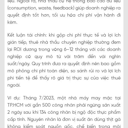
liệu. Ngoài ra, nhà thầu có hệ thống báo cáo dữ liệu
(consumption, waste, feedback) giúp doanh nghiệp ra
quyết định tốt hơn, tối ưu hóa chi phí vận hành đi
kèm.
Kết luận tài chính: khi gộp chi phí thực tế và lợi ích
gián tiếp, thuê nhà thầu chuyên nghiệp thường đem
lại ROI dương trong vòng 6–12 tháng với các doanh
nghiệp có quy mô từ vài trăm đến vài nghìn
suất/ngày. Quy trình đưa ra quyết định nên bao gồm
mô phỏng chi phí toàn diện, so sánh rủi ro và lợi ích
phi tiền tệ để thấy rõ giá trị thực sự của việc thuê
ngoài.
Ví dụ: Tháng 7/2023, một nhà máy may mặc tại
TP.HCM với gần 500 công nhân phải ngừng sản xuất
2 ngày sau khi 134 công nhân bị ngộ độc thực phẩm
cấp tính. Nguyên nhân là đơn vị suất ăn dùng thịt gà
không kiểm soát nguồn gốc, chế biến trong môi