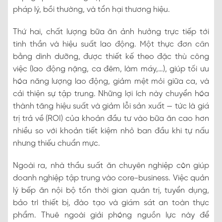
pháp lý, bồi thường, và tổn hại thương hiệu.
Thứ hai, chất lượng bữa ăn ảnh hưởng trực tiếp tới
tinh thần và hiệu suất lao động. Một thực đơn cân
bằng dinh dưỡng, được thiết kế theo đặc thù công
việc (lao động nặng, ca đêm, làm máy,…), giúp tối ưu
hóa năng lượng lao động, giảm mệt mỏi giữa ca, và
cải thiện sự tập trung. Những lợi ích này chuyển hóa
thành tăng hiệu suất và giảm lỗi sản xuất — tức là giá
trị trả về (ROI) của khoản đầu tư vào bữa ăn cao hơn
nhiều so với khoản tiết kiệm nhỏ ban đầu khi tự nấu
nhưng thiếu chuẩn mực.
Ngoài ra, nhà thầu suất ăn chuyên nghiệp còn giúp
doanh nghiệp tập trung vào core-business. Việc quản
lý bếp ăn nội bộ tốn thời gian quản trị, tuyển dụng,
bảo trì thiết bị, đào tạo và giám sát an toàn thực
phẩm. Thuê ngoài giải phóng nguồn lực này để