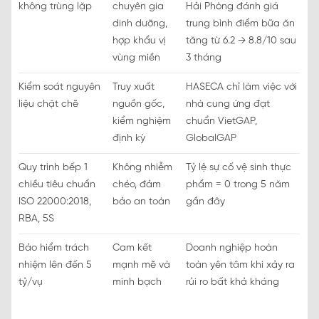
không trùng lặp
chuyên gia
Hải Phòng đánh giá
dinh dưỡng,
trung bình điểm bữa ăn
hợp khẩu vị
tăng từ 6.2 → 8.8/10 sau
vùng miền
3 tháng
Kiểm soát nguyên
Truy xuất
HASECA chỉ làm việc với
liệu chặt chẽ
nguồn gốc,
nhà cung ứng đạt
kiểm nghiệm
chuẩn VietGAP,
định kỳ
GlobalGAP
Quy trình bếp 1
Không nhiễm
Tỷ lệ sự cố vệ sinh thực
chiều tiêu chuẩn
chéo, đảm
phẩm = 0 trong 5 năm
ISO 22000:2018,
bảo an toàn
gần đây
RBA, 5S
Bảo hiểm trách
Cam kết
Doanh nghiệp hoàn
nhiệm lên đến 5
mạnh mẽ và
toàn yên tâm khi xảy ra
tỷ/vụ
minh bạch
rủi ro bất khả kháng