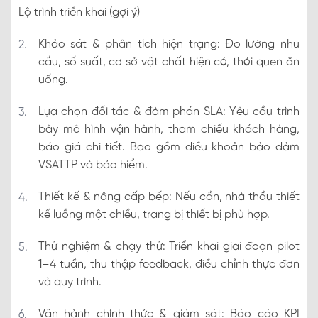
Lộ trình triển khai (gợi ý)
Khảo sát & phân tích hiện trạng: Đo lường nhu
cầu, số suất, cơ sở vật chất hiện có, thói quen ăn
uống.
Lựa chọn đối tác & đàm phán SLA: Yêu cầu trình
bày mô hình vận hành, tham chiếu khách hàng,
báo giá chi tiết. Bao gồm điều khoản bảo đảm
VSATTP và bảo hiểm.
Thiết kế & nâng cấp bếp: Nếu cần, nhà thầu thiết
kế luồng một chiều, trang bị thiết bị phù hợp.
Thử nghiệm & chạy thử: Triển khai giai đoạn pilot
1–4 tuần, thu thập feedback, điều chỉnh thực đơn
và quy trình.
Vận hành chính thức & giám sát: Báo cáo KPI