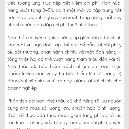
việc tương ứng trực tiếp tiết kiệm chi phí. Hơn nữa,
năng suất tăng 2–5% do ít mệt mỏi và tập trung tốt
hơn — với doanh nghiệp sản xuất, tăng năng suất này
nhanh chóng bù đắp chi phí thuê nhà thầu.
Nhà thầu chuyên nghiệp còn giúp giảm rủi ro tài chính
lớn: một vụ ngộ độc tập thể có thể dẫn tới chi phí y
tế, bồi thường, phạt hành chính, và mất đơn hàng —
tổng thiệt hại có thể vượt hàng trăm triệu đến vài tỷ.
Nhà thầu có bảo hiểm trách nhiệm an toàn thực
phẩm (nhiều đơn vị uy tín bảo hiểm lên tới hàng tỷ
đồng/vụ) sẽ chia sẻ rủi ro này, giảm tải tài chính cho
doanh nghiệp.
Phân tích dài hạn: nhà thầu có khả năng tối ưu nguồn
cung nhờ mua số lượng lớn, chuẩn hóa định lượng,
thiết kế thực đơn theo mùa, giảm lãng phí và tối ưu
tồn kho — những yếu tố này làm giảm chi phí nguyên