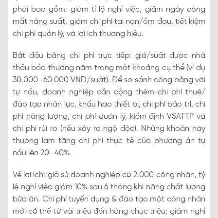
phải bao gồm: giảm tỉ lệ nghỉ việc, giảm ngày công
mất năng suất, giảm chi phí tai nạn/ốm đau, tiết kiệm
chi phí quản lý, và lợi ích thương hiệu.
Bắt đầu bằng chi phí trực tiếp: giá/suất được nhà
thầu báo thường nằm trong một khoảng cụ thể (ví dụ
30.000–60.000 VND/suất). Để so sánh công bằng với
tự nấu, doanh nghiệp cần cộng thêm chi phí thuê/
đào tạo nhân lực, khấu hao thiết bị, chi phí bảo trì, chi
phí năng lượng, chi phí quản lý, kiểm định VSATTP và
chi phí rủi ro (nếu xảy ra ngộ độc). Những khoản này
thường làm tăng chi phí thực tế của phương án tự
nấu lên 20–40%.
Về lợi ích: giả sử doanh nghiệp có 2.000 công nhân, tỷ
lệ nghỉ việc giảm 10% sau 6 tháng khi nâng chất lượng
bữa ăn. Chi phí tuyển dụng & đào tạo một công nhân
mới có thể từ vài triệu đến hàng chục triệu; giảm nghỉ