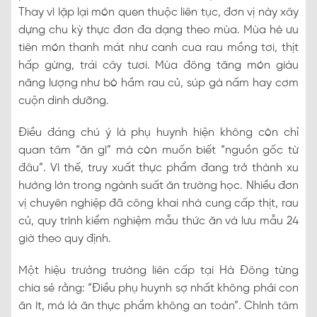
Thay vì lặp lại món quen thuộc liên tục, đơn vị này xây
dựng chu kỳ thực đơn đa dạng theo mùa. Mùa hè ưu
tiên món thanh mát như canh cua rau mồng tơi, thịt
hấp gừng, trái cây tươi. Mùa đông tăng món giàu
năng lượng như bò hầm rau củ, súp gà nấm hay cơm
cuộn dinh dưỡng.
Điều đáng chú ý là phụ huynh hiện không còn chỉ
quan tâm “ăn gì” mà còn muốn biết “nguồn gốc từ
đâu”. Vì thế, truy xuất thực phẩm đang trở thành xu
hướng lớn trong ngành suất ăn trường học. Nhiều đơn
vị chuyên nghiệp đã công khai nhà cung cấp thịt, rau
củ, quy trình kiểm nghiệm mẫu thức ăn và lưu mẫu 24
giờ theo quy định.
Một hiệu trưởng trường liên cấp tại Hà Đông từng
chia sẻ rằng: “Điều phụ huynh sợ nhất không phải con
ăn ít, mà là ăn thực phẩm không an toàn”. Chính tâm