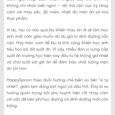
không chỉ nhận biết ngon – dở mà còn cực kỳ nhạy
cảm với màu sắc, độ mềm, nhiệt độ món ăn và mùi
thực phẩm.
Ví dụ, rau củ nấu quá lâu khiến màu xỉn đi sẽ làm học
sinh mất cảm giác muốn ăn dù giá trị dinh dưỡng vẫn
còn. Hay món cơm để lâu bị khô cũng khiến học sinh
tiểu học bỏ dở suất ăn. Vì vậy, nhiều đơn vị cung cấp
suất ăn trường học hiện nay đầu tư hệ thống giữ nhiệt
và chia suất sát giờ ăn để đảm bảo chất lượng món
ăn tốt hơn.
HappySpoon theo đuổi hướng chế biến ưu tiên “vị tự
nhiên”, giảm lạm dụng bột ngọt và dầu mỡ. Đây là xu
hướng quan trọng bởi phụ huynh hiện rất nhạy cảm
với vấn đề béo phì học đường và dinh dưỡng mất cân
bằng.