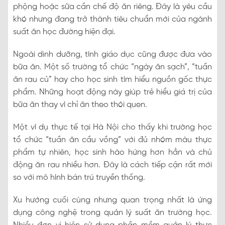
phộng hoặc sữa cần chế độ ăn riêng. Đây là yêu cầu
khó nhưng đang trở thành tiêu chuẩn mới của ngành
suất ăn học đường hiện đại.
Ngoài dinh dưỡng, tính giáo dục cũng được đưa vào
bữa ăn. Một số trường tổ chức “ngày ăn sạch”, “tuần
ăn rau củ” hay cho học sinh tìm hiểu nguồn gốc thực
phẩm. Những hoạt động này giúp trẻ hiểu giá trị của
bữa ăn thay vì chỉ ăn theo thói quen.
Một ví dụ thực tế tại Hà Nội cho thấy khi trường học
tổ chức “tuần ăn cầu vồng” với đủ nhóm màu thực
phẩm tự nhiên, học sinh hào hứng hơn hẳn và chủ
động ăn rau nhiều hơn. Đây là cách tiếp cận rất mới
so với mô hình bán trú truyền thống.
Xu hướng cuối cùng nhưng quan trọng nhất là ứng
dụng công nghệ trong quản lý suất ăn trường học.