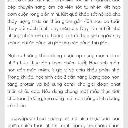
sốt cà chua cắt khúc lớn khiến học sinh ngại ăn, đầu
bếp chuyển sang làm cá viên sốt tự nhiên kết hợp
cơm cuộn rong biển mini. Kết quả khảo sát nội bộ cho
thấy lượng thức ăn thừa giảm gần 40% sau ba tuần
thay đổi cách trình bày món ăn. Đây là chi tiết nhỏ
nhưng phản ánh xu hướng rất rõ: học sinh ngày nay
không chỉ ăn bằng vị giác mà còn bằng thị giác.
Một xu hướng khác đang được áp dụng mạnh là cá
nhân hóa thực đơn theo nhóm tuổi. Học sinh mầm
non cần món mềm, ít gia vị và chia khẩu phần nhỏ.
Trong khi đó, học sinh cấp 2 cần năng lượng cao hơn,
tăng protein và bổ sung canxi cho giai đoạn phát
triển chiều cao. Nếu dùng chung một mẫu thực đơn
cho toàn trường, khả năng mất cân bằng dinh dưỡng
là rất lớn.
HappySpoon hiện hướng tới mô hình thực đơn luân
phiên nhiều tuần nhằm tránh cảm giác nhàm chán.