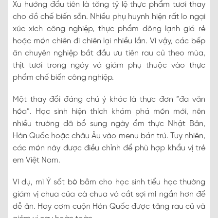
Xu hướng đầu tiên là tăng tỷ lệ thực phẩm tươi thay
cho đồ chế biến sẵn. Nhiều phụ huynh hiện rất lo ngại
xúc xích công nghiệp, thực phẩm đông lạnh giá rẻ
hoặc món chiên đi chiên lại nhiều lần. Vì vậy, các bếp
ăn chuyên nghiệp bắt đầu ưu tiên rau củ theo mùa,
thịt tươi trong ngày và giảm phụ thuộc vào thực
phẩm chế biến công nghiệp.
Một thay đổi đáng chú ý khác là thực đơn “đa văn
hóa”. Học sinh hiện thích khám phá món mới, nên
nhiều trường đã bổ sung ngày ẩm thực Nhật Bản,
Hàn Quốc hoặc châu Âu vào menu bán trú. Tuy nhiên,
các món này được điều chỉnh để phù hợp khẩu vị trẻ
em Việt Nam.
Ví dụ, mì Ý sốt bò bằm cho học sinh tiểu học thường
giảm vị chua của cà chua và cắt sợi mì ngắn hơn để
dễ ăn. Hay cơm cuộn Hàn Quốc được tăng rau củ và