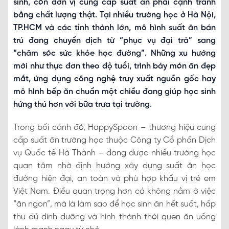
sinh, còn đơn vị cung cấp suất ăn phải cạnh tranh
bằng chất lượng thật. Tại nhiều trường học ở Hà Nội,
TP.HCM và các tỉnh thành lớn, mô hình suất ăn bán
trú đang chuyển dịch từ “phục vụ đại trà” sang
“chăm sóc sức khỏe học đường”. Những xu hướng
mới như thực đơn theo độ tuổi, trình bày món ăn đẹp
mắt, ứng dụng công nghệ truy xuất nguồn gốc hay
mô hình bếp ăn chuẩn một chiều đang giúp học sinh
hứng thú hơn với bữa trưa tại trường.
Trong bối cảnh đó, HappySpoon – thương hiệu cung
cấp suất ăn trường học thuộc Công ty Cổ phần Dịch
vụ Quốc tế Hà Thành – đang được nhiều trường học
quan tâm nhờ định hướng xây dựng suất ăn học
đường hiện đại, an toàn và phù hợp khẩu vị trẻ em
Việt Nam. Điều quan trọng hơn cả không nằm ở việc
“ăn ngon”, mà là làm sao để học sinh ăn hết suất, hấp
thu đủ dinh dưỡng và hình thành thói quen ăn uống