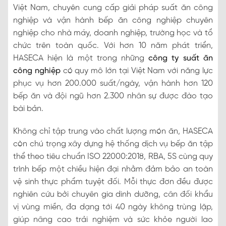
Việt Nam, chuyên cung cấp giải pháp suất ăn công
nghiệp và vận hành bếp ăn công nghiệp chuyên
nghiệp cho nhà máy, doanh nghiệp, trường học và tổ
chức trên toàn quốc. Với hơn 10 năm phát triển,
HASECA hiện là một trong những
công ty suất ăn
công nghiệp
có quy mô lớn tại Việt Nam với năng lực
phục vụ hơn 200.000 suất/ngày, vận hành hơn 120
bếp ăn và đội ngũ hơn 2.300 nhân sự được đào tạo
bài bản.
Không chỉ tập trung vào chất lượng món ăn, HASECA
còn chú trọng xây dựng hệ thống dịch vụ bếp ăn tập
thể theo tiêu chuẩn ISO 22000:2018, RBA, 5S cùng quy
trình bếp một chiều hiện đại nhằm đảm bảo an toàn
vệ sinh thực phẩm tuyệt đối. Mỗi thực đơn đều được
nghiên cứu bởi chuyên gia dinh dưỡng, cân đối khẩu
vị vùng miền, đa dạng tới 40 ngày không trùng lặp,
giúp nâng cao trải nghiệm và sức khỏe người lao