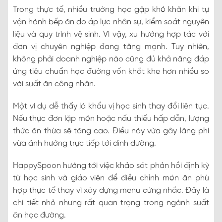
Trong thực tế, nhiều trường học gặp khó khăn khi tự
vận hành bếp ăn do áp lực nhân sự, kiểm soát nguyên
liệu và quy trình vệ sinh. Vì vậy, xu hướng hợp tác với
đơn vị chuyên nghiệp đang tăng mạnh. Tuy nhiên,
không phải doanh nghiệp nào cũng đủ khả năng đáp
ứng tiêu chuẩn học đường vốn khắt khe hơn nhiều so
với suất ăn công nhân.
Một ví dụ dễ thấy là khẩu vị học sinh thay đổi liên tục.
Nếu thực đơn lặp món hoặc nấu thiếu hấp dẫn, lượng
thức ăn thừa sẽ tăng cao. Điều này vừa gây lãng phí
vừa ảnh hưởng trực tiếp tới dinh dưỡng.
HappySpoon hướng tới việc khảo sát phản hồi định kỳ
từ học sinh và giáo viên để điều chỉnh món ăn phù
hợp thực tế thay vì xây dựng menu cứng nhắc. Đây là
chi tiết nhỏ nhưng rất quan trọng trong ngành suất
ăn học đường.