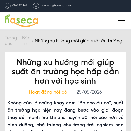
0966 741 866
contact@haseca.com
Giới thiệu
Trang
Bản
Những xu hướng mới giúp suất ăn trường
chủ
tin
học hấp dẫn hơn với học sinh
Chọn Haseca
Những xu hướng mới giúp
Dịch vụ
suất ăn trường học hấp dẫn
hơn với học sinh
Bản tin HASECA
Hoạt động nội bộ
25/05/2026
Tuyển dụng
Không còn là những khay cơm “ăn cho đủ no”, suất
ăn trường học hiện nay đang bước vào giai đoạn
thay đổi mạnh mẽ khi phụ huynh đòi hỏi cao hơn về
Liên hệ
dinh dưỡng, nhà trường chú trọng trải nghiệm học