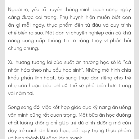
Ngoài ra, yếu tố truyền thông minh bạch cũng ngày
càng được coi trọng. Phụ huynh hiện muốn biết con
ăn gì mỗi ngày, thực phẩm đến từ đâu và quy trình
chế biến ra sao. Một đơn vị chuyên nghiệp cần có khả
năng cung cấp thông tin rõ ràng thay vì phản hồi
chung chung.
Xu hướng tương lai của suất ăn trường học sẽ là “cá
nhân hóa theo nhu cầu học sinh”. Những mô hình chia
khẩu phần linh hoạt, bổ sung thực đơn riêng cho trẻ
nhẹ cân hoặc béo phì có thể sẽ phổ biến hơn trong
vài năm tới.
Song song đó, việc kết hợp giáo dục kỹ năng ăn uống
văn minh cũng rất quan trọng. Một bữa ăn học đường
chất lượng không chỉ giúp trẻ đủ dinh dưỡng mà còn
dạy trẻ cách ăn khoa học, biết quý trọng thực phẩm
và hình thành lối sống lành mạnh.