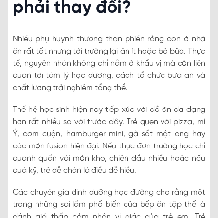
phải thay đổi?
Nhiều phụ huynh thường than phiền rằng con ở nhà
ăn rất tốt nhưng tới trường lại ăn ít hoặc bỏ bữa. Thực
tế, nguyên nhân không chỉ nằm ở khẩu vị mà còn liên
quan tới tâm lý học đường, cách tổ chức bữa ăn và
chất lượng trải nghiệm tổng thể.
Thế hệ học sinh hiện nay tiếp xúc với đồ ăn đa dạng
hơn rất nhiều so với trước đây. Trẻ quen với pizza, mì
Ý, cơm cuộn, hamburger mini, gà sốt mật ong hay
các món fusion hiện đại. Nếu thực đơn trường học chỉ
quanh quẩn vài món kho, chiên dầu nhiều hoặc nấu
quá kỹ, trẻ dễ chán là điều dễ hiểu.
Các chuyên gia dinh dưỡng học đường cho rằng một
trong những sai lầm phổ biến của bếp ăn tập thể là
đánh giá thấp cảm nhận vị giác của trẻ em. Trẻ