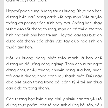
giảm vị cay hoàn toàn.
HappySpoon cũng hướng tới xu hướng “thực đơn học
đường hiện đại” bằng cách kết hợp món Việt truyền
thống với phong cách trình bày mới. Chẳng hạn, thay
vì thịt viên sốt thông thường, món ăn có thể được tạo
hình nhỏ xinh phù hợp trẻ em. Hay trái cây sau bữa ăn
được cắt thành các phần vừa tay giúp học sinh ăn
thuận tiện hơn.
Một xu hướng đang phát triển mạnh là hạn chế
đường và đồ uống công nghiệp. Thay cho nước ngọt
đóng chai, nhiều trường chuyển sang sữa hạt, nước
trái cây ít đường hoặc canh rau thanh mát. Điều này
đặc biệt quan trọng trong bối cảnh tỷ lệ trẻ em thừa
cân ở đô thị tăng nhanh.
Các trường học hiện cũng chú ý nhiều hơn tới yếu tố
dị ứng thực phẩm. Một số học sinh dị ứng hải sản, đậu