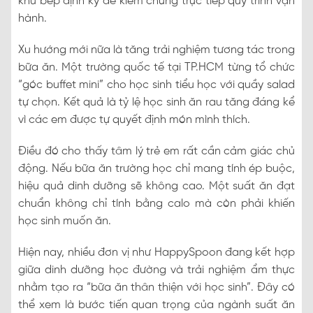
khu bếp định kỳ để kiểm chứng trực tiếp quy trình vận
hành.
Xu hướng mới nữa là tăng trải nghiệm tương tác trong
bữa ăn. Một trường quốc tế tại TP.HCM từng tổ chức
“góc buffet mini” cho học sinh tiểu học với quầy salad
tự chọn. Kết quả là tỷ lệ học sinh ăn rau tăng đáng kể
vì các em được tự quyết định món mình thích.
Điều đó cho thấy tâm lý trẻ em rất cần cảm giác chủ
động. Nếu bữa ăn trường học chỉ mang tính ép buộc,
hiệu quả dinh dưỡng sẽ không cao. Một suất ăn đạt
chuẩn không chỉ tính bằng calo mà còn phải khiến
học sinh muốn ăn.
Hiện nay, nhiều đơn vị như HappySpoon đang kết hợp
giữa dinh dưỡng học đường và trải nghiệm ẩm thực
nhằm tạo ra “bữa ăn thân thiện với học sinh”. Đây có
thể xem là bước tiến quan trọng của ngành suất ăn