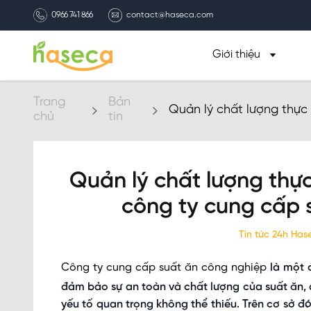
0966 741 866
contact@haseca.com
Giới thiệu
Trang
Bản
Quản lý chất lượng thực
chủ
tin
công nghiệp
Quản lý chất lượng thự
công ty cung cấp 
Tin tức 24h Ha
Công ty cung cấp suất ăn công nghiệp
là một đ
đảm bảo sự an toàn và chất lượng của suất ăn, 
yếu tố quan trọng không thể thiếu. Trên cơ sở đ