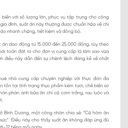
biến với số lượng lớn, phục vụ tập trung cho công
 gia đình, suất ăn này thường được chuẩn hóa về chi
bảo nhanh chóng, tiết kiệm và đồng bộ.
ất ăn dao động từ 15.000 đến 25.000 đồng, tùy theo
bài toán đặt ra cho đơn vị cung cấp là làm sao vừa
nh điều này dẫn đến sự chênh lệch đáng kể về chất
thuê nhà cung cấp chuyên nghiệp với thực đơn đa
n tồn tại tình trạng thực phẩm kém tươi, chế biến sơ
 nhân phản ánh bữa ăn chỉ có cơm trắng, rau luộc và
t.
 ở Bình Dương, một công nhân chia sẻ: “Có hôm ăn
 sức”. Điều này cho thấy suất ăn không đáp ứng đủ
8–12 tiếng mỗi ngày.