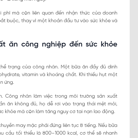
i phí mà còn liên quan đến nhận thức của doanh
bắt buộc, thay vì một khoản đầu tư vào sức khỏe và
uất ăn công nghiệp đến sức khỏe
 thể trạng của công nhân. Một bữa ăn đầy đủ dinh
hydrate, vitamin và khoáng chất. Khi thiếu hụt một
ản ứng.
ến. Công nhân làm việc trong môi trường sản xuất
ần ăn không đủ, họ dễ rơi vào trạng thái mệt mỏi,
c khỏe mà còn làm tăng nguy cơ tai nạn lao động.
chuyền may mặc phải đứng liên tục 8 tiếng. Nếu bữa
u cầu tối thiểu là 800–1000 kcal, cơ thể sẽ nhanh