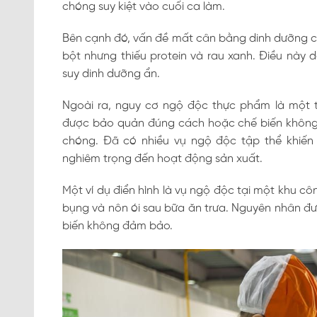
chóng suy kiệt vào cuối ca làm.
Bên cạnh đó, vấn đề mất cân bằng dinh dưỡng cũ
bột nhưng thiếu protein và rau xanh. Điều này
suy dinh dưỡng ẩn.
Ngoài ra, nguy cơ ngộ độc thực phẩm là một 
được bảo quản đúng cách hoặc chế biến không đ
chóng. Đã có nhiều vụ ngộ độc tập thể khiến
nghiêm trọng đến hoạt động sản xuất.
Một ví dụ điển hình là vụ ngộ độc tại một khu c
bụng và nôn ói sau bữa ăn trưa. Nguyên nhân đượ
biến không đảm bảo.