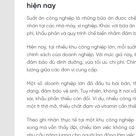
hiện nay
Suất ăn công nghiệp là những bữa ăn được chế 
nhân tại các nhà máy, xí nghiệp. Khác với bữa ăn
phí, khẩu phần và quy trình chế biến nhằm đảm 
Hiện nay, tại nhiều khu công nghiệp lớn, mỗi su
chính sách của doanh nghiệp. Với mức giá này, 
đảm bảo đủ dinh dưỡng, vừa tối ưu chi phí. Chí
lượng giữa các đơn vị cung cấp.
Một số doanh nghiệp lớn đã đầu tư bài bản, 
dạng, đảm bảo vệ sinh. Tuy nhiên, không ít nơi vẫ
sài, khẩu phần thiếu cân đối. Ví dụ, nhiều công
một ít thịt mỡ, thiếu chất đạm và vitamin cần thiế
Theo ghi nhận thực tế tại một khu công nghiệp
xong mà vẫn thấy đói, chiều làm việc không có
nhu cầu năng lượng cho người lao động làm việc 