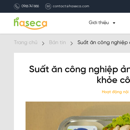
0966 741 866
contact@haseca.com
Giới thiệu
Trang chủ
Bản tin
Suất ăn công nghiệp
Suất ăn công nghiệp ả
khỏe c
Hoạt động nội