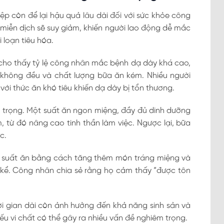
ệp còn để lại hậu quả lâu dài đối với sức khỏe công
ệ miễn dịch sẽ suy giảm, khiến người lao động dễ mắc
 loạn tiêu hóa.
 cho thấy tỷ lệ công nhân mắc bệnh dạ dày khá cao,
không đều và chất lượng bữa ăn kém. Nhiều người
với thức ăn khó tiêu khiến dạ dày bị tổn thương.
n trọng. Một suất ăn ngon miệng, đầy đủ dinh dưỡng
từ đó nâng cao tinh thần làm việc. Ngược lại, bữa
c.
ng suất ăn bằng cách tăng thêm món tráng miệng và
 kể. Công nhân chia sẻ rằng họ cảm thấy “được tôn
ời gian dài còn ảnh hưởng đến khả năng sinh sản và
iếu vi chất có thể gây ra nhiều vấn đề nghiêm trọng.