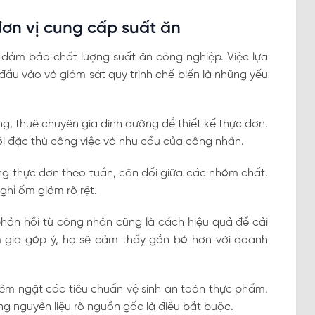
đơn vị cung cấp suất ăn
 đảm bảo chất lượng suất ăn công nghiệp. Việc lựa
đầu vào và giám sát quy trình chế biến là những yếu
g, thuê chuyên gia dinh dưỡng để thiết kế thực đơn.
i đặc thù công việc và nhu cầu của công nhân.
ụng thực đơn theo tuần, cân đối giữa các nhóm chất.
ghỉ ốm giảm rõ rệt.
 phản hồi từ công nhân cũng là cách hiệu quả để cải
m gia góp ý, họ sẽ cảm thấy gắn bó hơn với doanh
êm ngặt các tiêu chuẩn vệ sinh an toàn thực phẩm.
ụng nguyên liệu rõ nguồn gốc là điều bắt buộc.