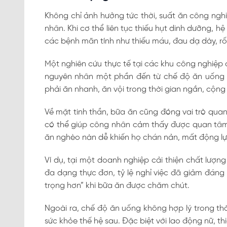
Không chỉ ảnh hưởng tức thời, suất ăn công nghi
nhân. Khi cơ thể liên tục thiếu hụt dinh dưỡng, h
các bệnh mãn tính như thiếu máu, đau dạ dày, rối
Một nghiên cứu thực tế tại các khu công nghiệp
nguyên nhân một phần đến từ chế độ ăn uống 
phải ăn nhanh, ăn vội trong thời gian ngắn, cộng 
Về mặt tinh thần, bữa ăn cũng đóng vai trò qua
có thể giúp công nhân cảm thấy được quan tâm, 
ăn nghèo nàn dễ khiến họ chán nản, mất động lự
Ví dụ, tại một doanh nghiệp cải thiện chất lượ
đa dạng thực đơn, tỷ lệ nghỉ việc đã giảm đáng
trọng hơn” khi bữa ăn được chăm chút.
Ngoài ra, chế độ ăn uống không hợp lý trong th
sức khỏe thế hệ sau. Đặc biệt với lao động nữ, th