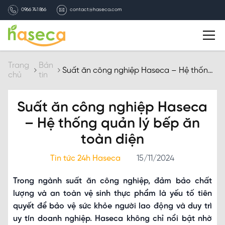
0966 741 866
contact@haseca.com
Giới thiệu
Trang
Bản
Suất ăn công nghiệp Haseca – Hệ thống
chủ
tin
quản lý bếp ăn toàn diện
Chọn Haseca
Suất ăn công nghiệp Haseca
Dịch vụ
– Hệ thống quản lý bếp ăn
toàn diện
Bản tin HASECA
Tin tức 24h Haseca
15/11/2024
Tuyển dụng
Trong ngành suất ăn công nghiệp, đảm bảo chất
lượng và an toàn vệ sinh thực phẩm là yếu tố tiên
Liên hệ
quyết để bảo vệ sức khỏe người lao động và duy trì
uy tín doanh nghiệp. Haseca không chỉ nổi bật nhờ