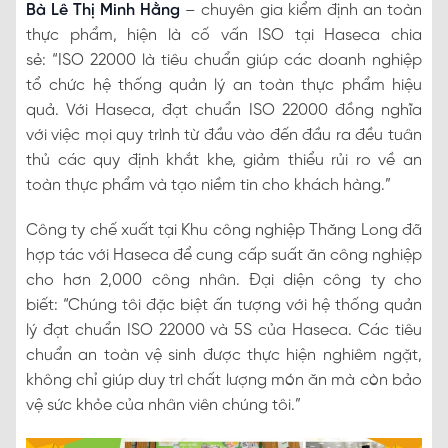
Bà Lê Thị Minh Hằng
– chuyên gia kiểm định an toàn
thực phẩm, hiện là cố vấn ISO tại Haseca chia
sẻ: “ISO 22000 là tiêu chuẩn giúp các doanh nghiệp
tổ chức hệ thống quản lý an toàn thực phẩm hiệu
quả. Với Haseca, đạt chuẩn ISO 22000 đồng nghĩa
với việc mọi quy trình từ đầu vào đến đầu ra đều tuân
thủ các quy định khắt khe, giảm thiểu rủi ro về an
toàn thực phẩm và tạo niềm tin cho khách hàng.”
Công ty chế xuất tại Khu công nghiệp Thăng Long đã
hợp tác với Haseca để cung cấp suất ăn công nghiệp
cho hơn 2,000 công nhân. Đại diện công ty cho
biết: “Chúng tôi đặc biệt ấn tượng với hệ thống quản
lý đạt chuẩn ISO 22000 và 5S của Haseca. Các tiêu
chuẩn an toàn vệ sinh được thực hiện nghiêm ngặt,
không chỉ giúp duy trì chất lượng món ăn mà còn bảo
vệ sức khỏe của nhân viên chúng tôi.”