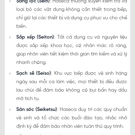
Sàng lọc (Seiri)
: Haseca thường xuyên kiểm tra và
loại bỏ các vật dụng không cần thiết trong bếp,
chỉ giữ lại các thiết bị và dụng cụ phục vụ cho chế
biến.
Sắp xếp (Seiton)
: Tất cả dụng cụ và nguyên liệu
được sắp xếp khoa học, có nhãn mác rõ ràng,
giúp nhân viên tiết kiệm thời gian tìm kiếm và xử lý
nhanh chóng.
Sạch sẽ (Seiso)
: Khu vực bếp được vệ sinh hàng
ngày sau mỗi ca làm việc, mọi thiết bị đều được
lau chùi để đảm bảo không có bụi bẩn hay dầu
mỡ tích tụ.
Săn sóc (Seiketsu)
: Haseca duy trì các quy chuẩn
vệ sinh và tổ chức các buổi đào tạo, nhắc nhở
định kỳ để đảm bảo nhân viên tuân thủ quy trình.