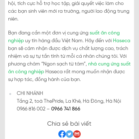
hội, tích cực hỗ trợ học tập, giải quyết việc làm cho
các bạn sinh viên mới ra trường, người lao động trung
niên.
Bạn đang cần một đơn vị cung ứng
suất ăn công
nghiệp
uy tín hàng đầu Việt Nam. Hãy đến với
Haseca
bạn sẽ cảm nhận được dịch vụ chất lượng cao, trách
nhiệm và sự tự tần tình từ mỗi cá nhân chúng tôi. Với
phương châm “Ngon sạch từ tâm”,
nhà cung ứng suất
ăn công nghiệp
Haseca rất mong muốn nhận được
sự hợp tác, đồng hành của bạn.
CHI NHÁNH
Tầng 2, toà ThePride, La Khê, Hà Đông, Hà Nội
0966 816 002 –
0966 741 866
Chia sẻ bài viết