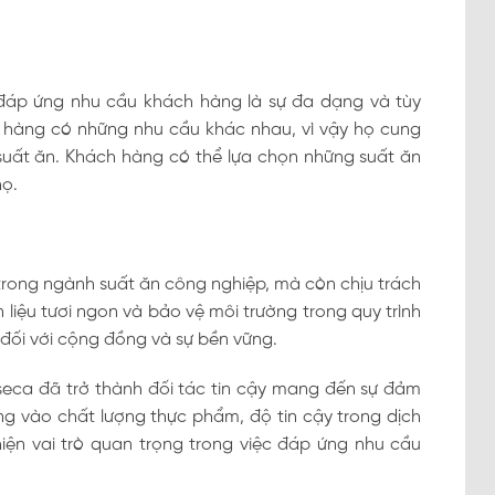
 đáp ứng nhu cầu khách hàng là sự đa dạng và tùy
h hàng có những nhu cầu khác nhau, vì vậy họ cung
suất ăn. Khách hàng có thể lựa chọn những suất ăn
họ.
 trong ngành suất ăn công nghiệp, mà còn chịu trách
 liệu tươi ngon và bảo vệ môi trường trong quy trình
đối với cộng đồng và sự bền vững.
eca đã trở thành đối tác tin cậy mang đến sự đảm
ng vào chất lượng thực phẩm, độ tin cậy trong dịch
iện vai trò quan trọng trong việc đáp ứng nhu cầu