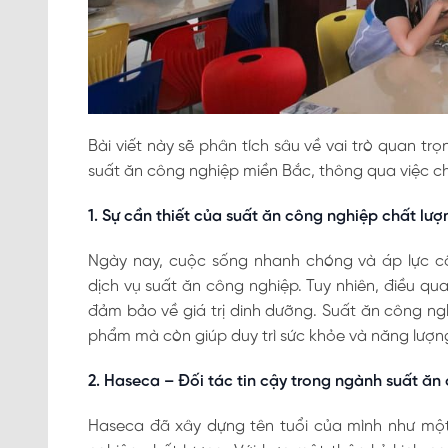
Bài viết này sẽ phân tích sâu về vai trò quan t
suất ăn công nghiệp miền Bắc, thông qua việc c
1. Sự cần thiết của suất ăn công nghiệp chất lư
Ngày nay, cuộc sống nhanh chóng và áp lực cô
dịch vụ suất ăn công nghiệp. Tuy nhiên, điều qu
đảm bảo về giá trị dinh dưỡng. Suất ăn công ng
phẩm mà còn giúp duy trì sức khỏe và năng lượng
2. Haseca – Đối tác tin cậy trong ngành suất ăn
Haseca đã xây dựng tên tuổi của mình như một 