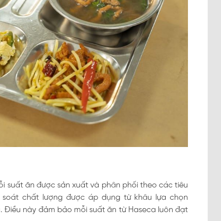
 suất ăn được sản xuất và phân phối theo các tiêu
m soát chất lượng được áp dụng từ khâu lựa chọn
g. Điều này đảm bảo mỗi suất ăn từ Haseca luôn đạt