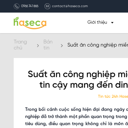
0966 741 866
contact@haseca.com
Giới thiệu
Trang
Bản
Suất ăn công nghiệp miền
chủ
tin
dưỡng và chất lượng
Suất ăn công nghiệp mi
tin cậy mang đến di
Tin tức 24h Ha
Trong bối cảnh cuộc sống hiện đại đang ngày 
nghiệp đã trở thành một phần quan trọng trong
tiêu dùng, điều quan trọng không chỉ là món 