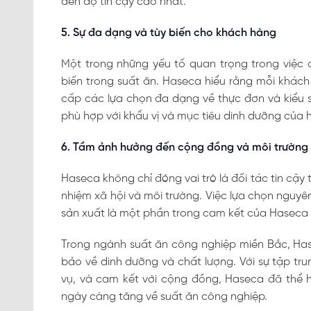
đến độ tin cậy cao nhất.
5. Sự đa dạng và tùy biến cho khách hàng
Một trong những yếu tố quan trọng trong việc
biến trong suất ăn. Haseca hiểu rằng mỗi khác
cấp các lựa chọn đa dạng về thực đơn và kiểu 
phù hợp với khẩu vị và mục tiêu dinh dưỡng của 
6. Tầm ảnh hưởng đến cộng đồng và môi trường
Haseca không chỉ đóng vai trò là đối tác tin cậy
nhiệm xã hội và môi trường. Việc lựa chọn nguyên
sản xuất là một phần trong cam kết của Haseca 
Trong ngành suất ăn công nghiệp miền Bắc, Has
bảo về dinh dưỡng và chất lượng. Với sự tập tru
vụ, và cam kết với cộng đồng, Haseca đã thể h
ngày càng tăng về suất ăn công nghiệp.