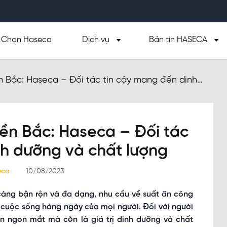
Chọn Haseca
Dịch vụ
Bản tin HASECA
 Bắc: Haseca – Đối tác tin cậy mang đến dinh
ền Bắc: Haseca – Đối tác
nh dưỡng và chất lượng
seca
10/08/2023
càng bận rộn và đa dạng, nhu cầu về suất ăn công
 cuộc sống hàng ngày của mọi người. Đối với người
ăn ngon mắt mà còn là giá trị dinh dưỡng và chất