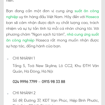
niên.
Bạn đang cần một đơn vị cung ứng
suất ăn công
nghiệp
uy tín hàng đầu Việt Nam. Hãy đến với
Haseca
bạn sẽ cảm nhận được dịch vụ chất lượng cao, trách
nhiệm và sự tự tần tình từ mỗi cá nhân chúng tôi. Với
phương châm “Ngon sạch từ tâm”,
nhà cung ứng suất
ăn công nghiệp
Haseca rất mong muốn nhận được
sự hợp tác, đồng hành của bạn.
CHI NHÁNH 1
Tầng 5, Toà New Skyline, Lô CC2, Khu ĐTM Văn
Quán, Hà Đông, Hà Nội
024 9996 7799
–
0915 98 33 88
CHI NHÁNH 2
Số 69, Đường 37, KĐT Vạn Phúc, Hiệp Bình Phước,