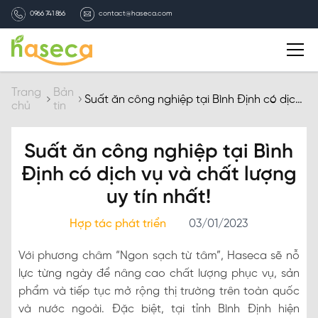
0966 741 866
contact@haseca.com
Giới thiệu
Trang
Bản
Suất ăn công nghiệp tại Bình Định có dịch
chủ
tin
vụ và chất lượng uy tín nhất!
Chọn Haseca
Suất ăn công nghiệp tại Bình
Dịch vụ
Định có dịch vụ và chất lượng
uy tín nhất!
Bản tin HASECA
Hợp tác phát triển
03/01/2023
Tuyển dụng
Với phương châm “Ngon sạch từ tâm”, Haseca sẽ nỗ
lực từng ngày để nâng cao chất lượng phục vụ, sản
Liên hệ
phẩm và tiếp tục mở rộng thị trường trên toàn quốc
và nước ngoài. Đặc biệt, tại tỉnh Bình Định hiện