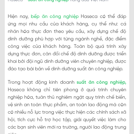
Haseca –
Suất ăn công nghiệp
hàng đầu Việt Nam
Hiện nay,
bếp ăn công nghiệp
Haseca có thể đáp
ứng mọi nhu cầu của khách hàng, cụ thể như: cá
nhân hóa thực đơn theo yêu cầu, xây dựng chế độ
dinh dưỡng phù hợp với từng ngành nghề, đặc điểm
công việc của khách hàng. Toàn bộ quá trình xây
dựng thực đơn, cân đối chế độ dinh dưỡng được triển
khai bởi đội ngũ dinh dưỡng viên chuyên nghiệp, được
đào tạo bài bản về dinh dưỡng suất ăn công nghiệp.
Trong hoạt động kinh doanh
suất ăn công nghiệp
,
Haseca không chỉ tiên phong ở quá trình chuyên
nghiệp hóa, tuân thủ nghiêm ngặt quy trình chế biến,
vệ sinh an toàn thực phẩm, an toàn lao động mà còn
có nhiều nỗ lực trong việc thực hiện các chính sách xã
hội, tích cực hỗ trợ học tập, giải quyết việc làm cho
các bạn sinh viên mới ra trường, người lao động trung