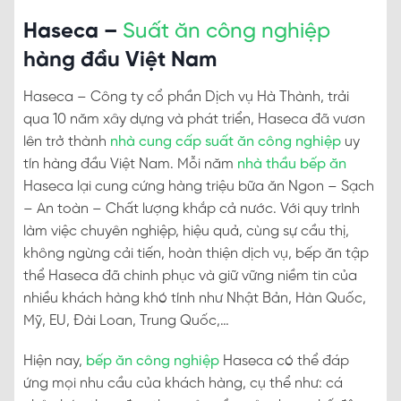
Haseca –
Suất ăn công nghiệp
hàng đầu Việt Nam
Haseca – Công ty cổ phần Dịch vụ Hà Thành, trải
qua 10 năm xây dựng và phát triển, Haseca đã vươn
lên trở thành
nhà cung cấp suất ăn công nghiệp
uy
tín hàng đầu Việt Nam. Mỗi năm
nhà thầu bếp ăn
Haseca lại cung cứng hàng triệu bữa ăn Ngon – Sạch
– An toàn – Chất lượng khắp cả nước. Với quy trình
làm việc chuyên nghiệp, hiệu quả, cùng sự cầu thị,
không ngừng cải tiến, hoàn thiện dịch vụ, bếp ăn tập
thể Haseca đã chinh phục và giữ vững niềm tin của
nhiều khách hàng khó tính như Nhật Bản, Hàn Quốc,
Mỹ, EU, Đài Loan, Trung Quốc,…
Hiện nay,
bếp ăn công nghiệp
Haseca có thể đáp
ứng mọi nhu cầu của khách hàng, cụ thể như: cá