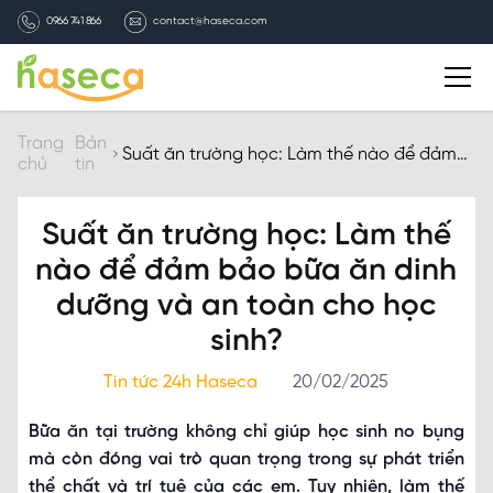
0966 741 866
contact@haseca.com
Giới thiệu
Trang
Bản
Suất ăn trường học: Làm thế nào để đảm
chủ
tin
bảo bữa ăn dinh dưỡng và an toàn cho học
sinh?
Chọn Haseca
Suất ăn trường học: Làm thế
Dịch vụ
nào để đảm bảo bữa ăn dinh
dưỡng và an toàn cho học
Bản tin HASECA
sinh?
Tin tức 24h Haseca
20/02/2025
Tuyển dụng
Bữa ăn tại trường không chỉ giúp học sinh no bụng
Liên hệ
mà còn đóng vai trò quan trọng trong sự phát triển
thể chất và trí tuệ của các em. Tuy nhiên, làm thế