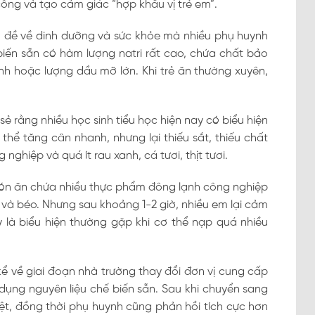
công và tạo cảm giác “hợp khẩu vị trẻ em”.
vấn đề về dinh dưỡng và sức khỏe mà nhiều phụ huynh
biến sẵn có hàm lượng natri rất cao, chứa chất bảo
nh hoặc lượng dầu mỡ lớn. Khi trẻ ăn thường xuyên,
ẻ rằng nhiều học sinh tiểu học hiện nay có biểu hiện
hể tăng cân nhanh, nhưng lại thiếu sắt, thiếu chất
ghiệp và quá ít rau xanh, cá tươi, thịt tươi.
 món ăn chứa nhiều thực phẩm đông lạnh công nghiệp
m và béo. Nhưng sau khoảng 1-2 giờ, nhiều em lại cảm
 là biểu hiện thường gặp khi cơ thể nạp quá nhiều
kể về giai đoạn nhà trường thay đổi đơn vị cung cấp
dụng nguyên liệu chế biến sẵn. Sau khi chuyển sang
rệt, đồng thời phụ huynh cũng phản hồi tích cực hơn