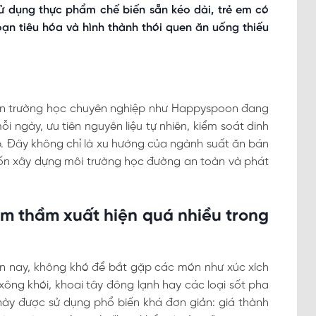
sử dụng thực phẩm chế biến sẵn kéo dài, trẻ em có
loạn tiêu hóa và hình thành thói quen ăn uống thiếu
 ăn trường học chuyên nghiệp như Happyspoon đang
ngày, ưu tiên nguyên liệu tự nhiên, kiểm soát dinh
. Đây không chỉ là xu hướng của ngành suất ăn bán
uốn xây dựng môi trường học đường an toàn và phát
m thầm xuất hiện quá nhiều trong
ện nay, không khó để bắt gặp các món như xúc xích
 xông khói, khoai tây đông lạnh hay các loại sốt pha
ày được sử dụng phổ biến khá đơn giản: giá thành