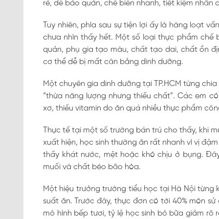
rẻ, dễ bảo quản, chế biến nhanh, tiết kiệm nhân 
Tuy nhiên, phía sau sự tiện lợi ấy là hàng loạt 
chưa nhìn thấy hết. Một số loại thực phẩm chế 
quản, phụ gia tạo màu, chất tạo dai, chất ổn đị
cơ thể dễ bị mất cân bằng dinh dưỡng.
Một chuyên gia dinh dưỡng tại TP.HCM từng chia s
“thừa năng lượng nhưng thiếu chất”. Các em có t
xơ, thiếu vitamin do ăn quá nhiều thực phẩm công n
Thực tế tại một số trường bán trú cho thấy, khi
xuất hiện, học sinh thường ăn rất nhanh vì vị đậ
thấy khát nước, mệt hoặc khó chịu ở bụng. Đây
muối và chất béo bão hòa.
Một hiệu trưởng trường tiểu học tại Hà Nội từng 
suất ăn. Trước đây, thực đơn có tới 40% món sử 
mô hình bếp tươi, tỷ lệ học sinh bỏ bữa giảm rõ 