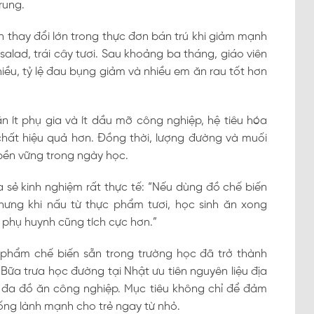
rung.
n thay đổi lớn trong thực đơn bán trú khi giảm mạnh
alad, trái cây tươi. Sau khoảng ba tháng, giáo viên
iều, tỷ lệ đau bụng giảm và nhiều em ăn rau tốt hơn
n ít phụ gia và ít dầu mỡ công nghiệp, hệ tiêu hóa
hất hiệu quả hơn. Đồng thời, lượng đường và muối
 bền vững trong ngày học.
 sẻ kinh nghiệm rất thực tế: “Nếu dùng đồ chế biến
hưng khi nấu từ thực phẩm tươi, học sinh ăn xong
 phụ huynh cũng tích cực hơn.”
c phẩm chế biến sẵn trong trường học đã trở thành
 Bữa trưa học đường tại Nhật ưu tiên nguyên liệu địa
 đa đồ ăn công nghiệp. Mục tiêu không chỉ để đảm
ng lành mạnh cho trẻ ngay từ nhỏ.