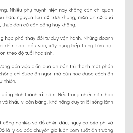
ộng. Nhiều phụ huynh hiện nay không còn chỉ quan
âu hơn: nguyên liệu có tươi không, món ăn có quá
ì, thực đơn có cân bằng hay không.
ng học phải thay đổi tư duy vận hành. Những doanh
o kiểm soát đầu vào, xây dựng bếp trung tâm đạt
ơn theo độ tuổi học sinh.
ớng đến việc biến bữa ăn bán trú thành một phần
ẻ không chỉ được ăn ngon mà còn học được cách ăn
ự nhiên.
n uống hình thành rất sớm. Nếu trong nhiều năm học
và khẩu vị cân bằng, khả năng duy trì lối sống lành
sốt công nghiệp và đồ chiên dầu, nguy cơ béo phì và
ó là lý do các chuyên gia luôn xem suất ăn trường