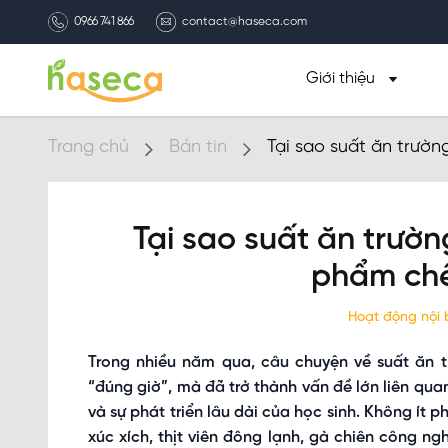
0966 741 866
contact@haseca.com
Giới thiệu
Trang chủ
Bản tin
Tại sao suất ăn trườ
Tại sao suất ăn trườ
phẩm chế
Hoạt động nội
Trong nhiều năm qua, câu chuyện về suất ăn t
“đúng giờ”, mà đã trở thành vấn đề lớn liên quan
và sự phát triển lâu dài của học sinh. Không ít 
xúc xích, thịt viên đông lạnh, gà chiên công n