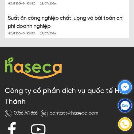
HOẠT ĐỘNG NỘI BỘ
28/07/2026
Suất ăn công nghiệp chất lượng và bài toán chi
phí doanh nghiệp
HOẠT ĐỘNG NỘI BỘ
28/07/2026
Công ty cổ phần dịch vụ quốc tế Hà
Thành
0966 741 866
contact@haseca.com