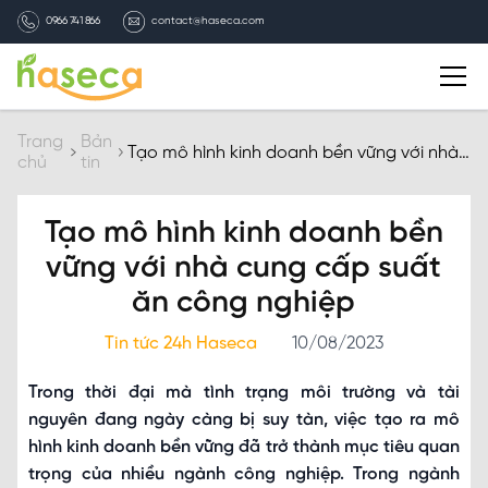
0966 741 866
contact@haseca.com
Giới thiệu
Trang
Bản
Tạo mô hình kinh doanh bền vững với nhà
chủ
tin
cung cấp suất ăn công nghiệp
Chọn Haseca
Tạo mô hình kinh doanh bền
Dịch vụ
vững với nhà cung cấp suất
ăn công nghiệp
Bản tin HASECA
Tin tức 24h Haseca
10/08/2023
Tuyển dụng
Trong thời đại mà tình trạng môi trường và tài
nguyên đang ngày càng bị suy tàn, việc tạo ra mô
Liên hệ
hình kinh doanh bền vững đã trở thành mục tiêu quan
trọng của nhiều ngành công nghiệp. Trong ngành