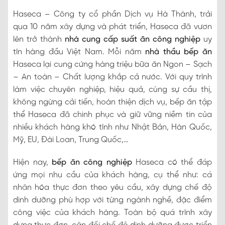
Haseca – Công ty cổ phần Dịch vụ Hà Thành, trải
qua 10 năm xây dựng và phát triển, Haseca đã vươn
lên trở thành
nhà cung cấp suất ăn công nghiệp
uy
tín hàng đầu Việt Nam. Mỗi năm
nhà thầu bếp ăn
Haseca lại cung cứng hàng triệu bữa ăn Ngon – Sạch
– An toàn – Chất lượng khắp cả nước. Với quy trình
làm việc chuyên nghiệp, hiệu quả, cùng sự cầu thị,
không ngừng cải tiến, hoàn thiện dịch vụ, bếp ăn tập
thể Haseca đã chinh phục và giữ vững niềm tin của
nhiều khách hàng khó tính như Nhật Bản, Hàn Quốc,
Mỹ, EU, Đài Loan, Trung Quốc,…
Hiện nay,
bếp ăn công nghiệp
Haseca có thể đáp
ứng mọi nhu cầu của khách hàng, cụ thể như: cá
nhân hóa thực đơn theo yêu cầu, xây dựng chế độ
dinh dưỡng phù hợp với từng ngành nghề, đặc điểm
công việc của khách hàng. Toàn bộ quá trình xây