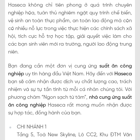
Haseca không chỉ tiên phong ở quá trình chuyên
nghiệp hóa, tuân thủ nghiêm ngặt quy trình chế biến,
vệ sinh an toàn thực phẩm, an toàn lao động mà còn
có nhiều nỗ lực trong việc thực hiện các chính sách xã
hội, tích cực hỗ trợ học tập, giải quyết việc làm cho
các bạn sinh viên mới ra trường, người lao động trung
niên.
Bạn đang cần một đơn vị cung ứng
suất ăn công
nghiệp
uy tín hàng đầu Việt Nam. Hãy đến với
Haseca
bạn sẽ cảm nhận được dịch vụ chất lượng cao, trách
nhiệm và sự tự tần tình từ mỗi cá nhân chúng tôi. Với
phương châm “Ngon sạch từ tâm”,
nhà cung ứng suất
ăn công nghiệp
Haseca rất mong muốn nhận được
sự hợp tác, đồng hành của bạn.
CHI NHÁNH 1
Tầng 5, Toà New Skyline, Lô CC2, Khu ĐTM Văn