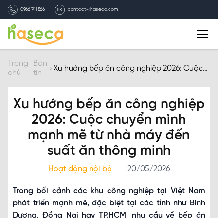
0966 741 866
contact@haseca.com
Giới thiệu
Trang
Bản
Xu hướng bếp ăn công nghiệp 2026: Cuộc
chủ
tin
chuyển mình mạnh mẽ từ nhà máy đến suất
ăn thông minh
Chọn Haseca
Xu hướng bếp ăn công nghiệp
Dịch vụ
2026: Cuộc chuyển mình
mạnh mẽ từ nhà máy đến
Bản tin HASECA
suất ăn thông minh
Hoạt động nội bộ
20/05/2026
Tuyển dụng
Trong bối cảnh các khu công nghiệp tại Việt Nam
Liên hệ
phát triển mạnh mẽ, đặc biệt tại các tỉnh như Bình
Dương, Đồng Nai hay TP.HCM, nhu cầu về bếp ăn