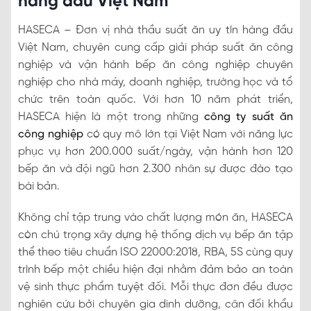
hàng đầu Việt Nam
HASECA – Đơn vị nhà thầu suất ăn uy tín hàng đầu
Việt Nam, chuyên cung cấp giải pháp suất ăn công
nghiệp và vận hành bếp ăn công nghiệp chuyên
nghiệp cho nhà máy, doanh nghiệp, trường học và tổ
chức trên toàn quốc. Với hơn 10 năm phát triển,
HASECA hiện là một trong những
công ty suất ăn
công nghiệp
có quy mô lớn tại Việt Nam với năng lực
phục vụ hơn 200.000 suất/ngày, vận hành hơn 120
bếp ăn và đội ngũ hơn 2.300 nhân sự được đào tạo
bài bản.
Không chỉ tập trung vào chất lượng món ăn, HASECA
còn chú trọng xây dựng hệ thống dịch vụ bếp ăn tập
thể theo tiêu chuẩn ISO 22000:2018, RBA, 5S cùng quy
trình bếp một chiều hiện đại nhằm đảm bảo an toàn
vệ sinh thực phẩm tuyệt đối. Mỗi thực đơn đều được
nghiên cứu bởi chuyên gia dinh dưỡng, cân đối khẩu