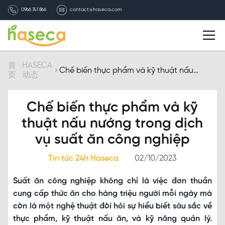
0966 741 866
contact@haseca.com
简介
首
HASECA
Chế biến thực phẩm và kỹ thuật nấu
页
动态
nướng trong dịch vụ suất ăn công nghiệp
选择HASECA
Chế biến thực phẩm và kỹ
HASECA业务
thuật nấu nướng trong dịch
vụ suất ăn công nghiệp
HASECA动态
Tin tức 24h Haseca
02/10/2023
招聘信息
Suất ăn công nghiệp không chỉ là việc đơn thuần
cung cấp thức ăn cho hàng triệu người mỗi ngày mà
联系我们
còn là một nghệ thuật đòi hỏi sự hiểu biết sâu sắc về
thực phẩm, kỹ thuật nấu ăn, và kỹ năng quản lý.