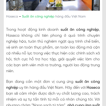
Haseca
–
Suất ăn công nghiệp
hàng đầu Việt Nam
Trong hoạt động kinh doanh
suất ăn công nghiệp
,
Haseca không chỉ tiên phong ở quá trình chuyên
nghiệp hóa, tuân thủ nghiêm ngặt quy trình chế biến,
vệ sinh an toàn thực phẩm, an toàn lao động mà còn
có nhiều nỗ lực trong việc thực hiện các chính sách xã
hội, tích cực hỗ trợ học tập, giải quyết việc làm cho
các bạn sinh viên mới ra trường, người lao động trung
niên.
Bạn đang cần một đơn vị cung ứng
suất ăn công
nghiệp
uy tín hàng đầu Việt Nam. Hãy đến với
Haseca
bạn sẽ cảm nhận được dịch vụ chất lượng cao, trách
nhiệm và sự tự tần tình từ mỗi cá nhân chúng tôi. Với
phương châm “Ngon sạch từ tâm”,
nhà cung ứng suất