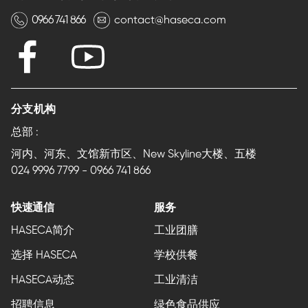
0966 741 866
contact@haseca.com
分支机构
总部 :
河内、河东、文馆新市区、New Skyline大楼、五楼
024 9996 7799
-
0966 741 866
快速通信
服务
HASECA简介
工业团膳
选择 HASECA
学校供餐
HASECA动态
工业清洁
招聘信息
绿色食品供应