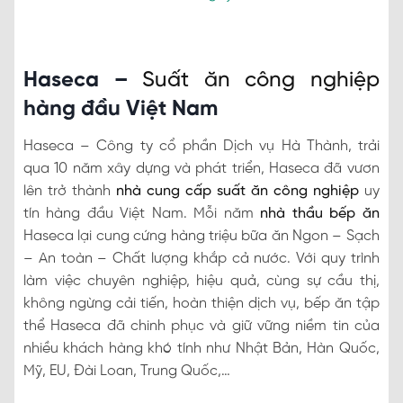
Haseca –
Suất ăn công nghiệp
hàng đầu Việt Nam
Haseca – Công ty cổ phần Dịch vụ Hà Thành, trải
qua 10 năm xây dựng và phát triển, Haseca đã vươn
lên trở thành
nhà cung cấp suất ăn công nghiệp
uy
tín hàng đầu Việt Nam. Mỗi năm
nhà thầu bếp ăn
Haseca lại cung cứng hàng triệu bữa ăn Ngon – Sạch
– An toàn – Chất lượng khắp cả nước. Với quy trình
làm việc chuyên nghiệp, hiệu quả, cùng sự cầu thị,
không ngừng cải tiến, hoàn thiện dịch vụ, bếp ăn tập
thể Haseca đã chinh phục và giữ vững niềm tin của
nhiều khách hàng khó tính như Nhật Bản, Hàn Quốc,
Mỹ, EU, Đài Loan, Trung Quốc,…