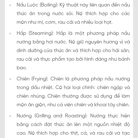
Nấu Luộc (Boiling): Kỹ thuật này liên quan đến nấu
thức ăn trong nước sôi. Nó thích hợp cho các
món như mì, cơm, rau cải và nhiều loại hạt.
Hấp (Steaming): Hấp là một phương pháp nấu
nướng bằng hơi nước. Nó giữ nguyên hương vị và
dinh dưỡng của thức ăn và thích hợp cho hải sản,
rau cải và thực phẩm tạo bởi hình dáng như bánh
bao.
Chiên (Frying): Chiên là phương pháp nấu nướng
trong dầu nhiệt. Có hai loại chính: chiên ngập và
chiên nhúng. Chiên thường được sử dụng để làm
món ăn giòn, như cá viên chiên và khoai tây chiên.
Nướng (Grilling and Roasting): Nướng thực hiện
bằng cách đặt thức ăn lên một nguồn nhiệt độ
cao. Nó thích hợp cho thịt, cá, và rau cải và tạo