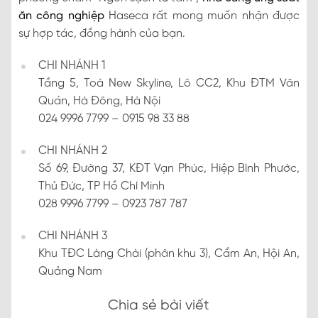
ăn công nghiệp
Haseca rất mong muốn nhận được
sự hợp tác, đồng hành của bạn.
CHI NHÁNH 1
Tầng 5, Toà New Skyline, Lô CC2, Khu ĐTM Văn
Quán, Hà Đông, Hà Nội
024 9996 7799 – 0915 98 33 88
CHI NHÁNH 2
Số 69, Đường 37, KĐT Vạn Phúc, Hiệp Bình Phước,
Thủ Đức, TP Hồ Chí Minh
028 9996 7799 – 0923 787 787
CHI NHÁNH 3
Khu TĐC Làng Chài (phân khu 3), Cẩm An, Hội An,
Quảng Nam
Chia sẻ bài viết